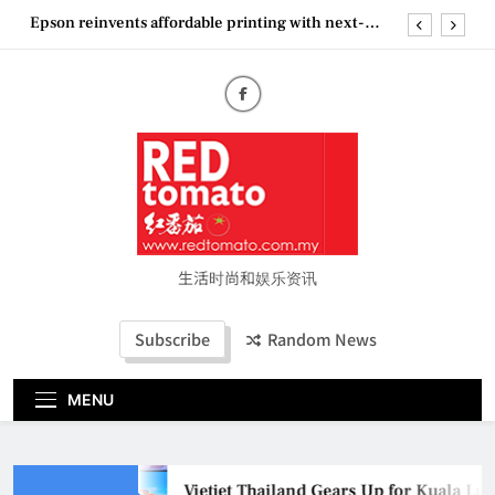
Skip
Epson reinvents affordable printing with next-
to
generation EcoTank Series
content
Couture Fashion Week Malaysia 2026– Press
Conference
“See Her Heal – 1,000 Untold Stories” 为马来西亚
妈妈提供分享剖腹产复原历程的空间
Vietjet Thailand Gears Up for Kuala Lumpur–
Bangkok Service Launch on9 October
Epson reinvents affordable printing with next-
generation EcoTank Series
Couture Fashion Week Malaysia 2026– Press
Conference
生活时尚和娱乐资讯
“See Her Heal – 1,000 Untold Stories” 为马来西亚
妈妈提供分享剖腹产复原历程的空间
Subscribe
Random News
MENU
Vietjet Thailand Gears Up for Kuala Lu