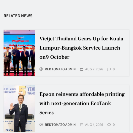
RELATED NEWS
Vietjet Thailand Gears Up for Kuala
Lumpur–Bangkok Service Launch
on9 October
REDTOMATO ADMIN
AUG 7, 2026
0
Epson reinvents affordable printing
with next-generation EcoTank
Series
REDTOMATO ADMIN
AUG 4, 2026
0