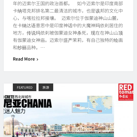
年的迈索尔王国的政治首都。 如今迈索尔是印度南部
卡纳塔克邦排名第二最清洁的城市，也是该邦的文化中
心，与喀拉拉邦接壤。 迈索尔位于伽蒙迪神山山麓，
在卡纳达语意思中是印度神话中的大魔神玛依刹居住的
地方，传说玛依刹被伽蒙迪女神杀死，现在在神山山顶
有伽蒙迪女神庙。迈索尔盛产茉莉，有自己独特的绘画
和纱丽品种。…
Read More
FEATURED
旅游