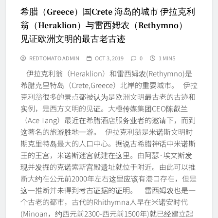
希腊（Greece）国Crete 海岛的城市 伊拉克利
翁（Heraklion）与雷西姆农（Rethymno）
见证欧洲文明的最古老古迹
REDTOMATO ADMIN
OCT 3, 2019
0
1 MINS
伊拉克利翁（Heraklion）和雷西姆农(Rethymno)是
希腊克里特岛（Crete,Greece）北岸的重要城市。 伊拉
克利翁很多的景点都被认为是欧洲文明最古老的古迹和
实例，是西方文明的见证。大橙传媒集团CEO陈叡兰
（Ace Tang）最近在希腊酒店服务业者的邀请下，而到
这著名的旅游胜地一游。 伊拉克利翁是米诺斯文明时
期克里特岛最大的人口中心。据说古希腊神话中米诺斯
王的王宫，米诺斯迷宫就建在这里。由阿瑟·埃文斯发
现并发掘的克诺索斯宫殿遗址就位于附近。由此可以推
断大约在公元前2000年左右这里应该有港口存在，但是
这一推断并未得到考古证据的证明。 雷西姆农也是一
个古老的都市，古代的Rhithymna人早在米诺安时代
(Minoan，约西元前2300-西元前1500年)就已经建立起