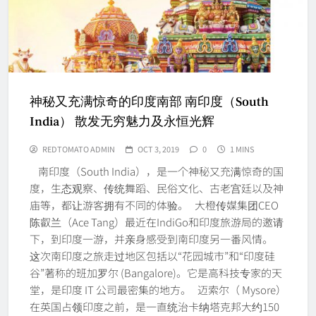
神秘又充满惊奇的印度南部 南印度（South
India） 散发无穷魅力及永恒光辉
REDTOMATO ADMIN
OCT 3, 2019
0
1 MINS
南印度（South India），是一个神秘又充满惊奇的国
度，生态观察、传统舞蹈、民俗文化、古老宫廷以及神
庙等，都让游客拥有不同的体验。 大橙传媒集团CEO
陈叡兰（Ace Tang）最近在IndiGo和印度旅游局的邀请
下，到印度一游，并亲身感受到南印度另一番风情。
这次南印度之旅走过地区包括以“花园城市”和“印度硅
谷”著称的班加罗尔 (Bangalore)。它是高科技专家的天
堂，是印度 IT 公司最密集的地方。 迈索尔（ Mysore）
在英国占领印度之前，是一直统治卡纳塔克邦大约150