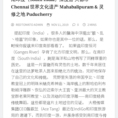
Chennai 世界文化遗产 Mahabalipuram & 灵
修之地 Puducherry
REDTOMATO ADMIN
NOV 11, 2019
0
2 MINS
提起印度（India），很多人的脑海中浮现出“脏丶乱
丶喧嚣”的印象，如果你也是其中一位的话，那么，是
时候你应该来印度南部看看了。 如果说印度恒河
（Ganges River）孕育了北方印度文明，那么，在南印
度（South India），则是海洋和山地书写了同样厚重的
历史。 这是一片富饶而有灵性的土地，数千年来居住
在这里的达罗毗荼人历来拒绝北方的统治，完好地保存
了自己的文化和传统。 荒野里失落的帝国亨比丶印度
教皇冠上的明珠米纳克希神庙丶海岸线上的默哈伯利布
勒姆浮雕群丶恢弘的迈索尔大王宫丶亚洲最大的天主教
堂群老果阿教堂丶以及流动的印度浮雕——南印度经典
传统舞蹈，这些都是这片土地过往的见证。 大橙传媒
集团CEO陈叡兰（Ace Tang）最近在IndiGo和印度旅游
局的 邀请下，而到印度一游，并亲身感受到南印度与传