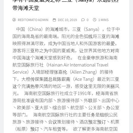
带海滩天堂
REDTOMATO ADMIN
DEC 10, 2019
0
1 MINS
中国（China）的海滩城市，三亚（Sanya），位于中
国的海南岛省的最南端。阳光的金色弧线将三亚的海滩
映照得淋漓尽致，成为中国当地人和外国游客的最爱。
游客将三亚称之为中国的夏威夷，让世界其他地方对南
中国海这个海滩天堂感到好奇。 在金豪华旅游和海南
航空国际旅行社（Hainan Air International Travel
Service）入境部经理张嘉伦（Allen Zhang）的接待
下，大橙传媒集团总裁陈叡萳（Ace Tang）最近到三亚
这个充满热带风情的地区一游，感受这里无限的美丽风
光。 海南航空国际旅行社成立于1991年，经海南省旅
游局批准设有国内部丶旅游接待部丶外联部丶出国中心
丶欧美部丶亚大部丶综合部丶航空部丶公关部丶办公室
等部门。 海南航空国际旅行社的主要任务是组织公民
旅游丶旅游接待丶会议策划接待丶酒店预定预订丶机票
（船票）预订丶汽车租赁等。 欲了解更多海南航空国