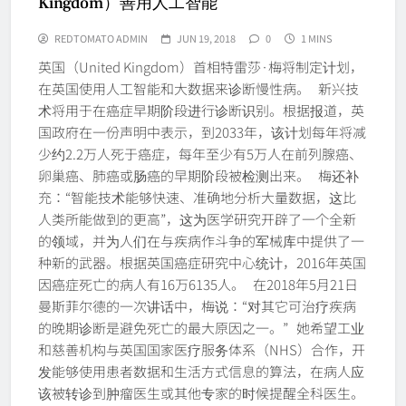
Kingdom）善用人工智能
REDTOMATO ADMIN
JUN 19, 2018
0
1 MINS
英国（United Kingdom）首相特雷莎·梅将制定计划，
在英国使用人工智能和大数据来诊断慢性病。 新兴技
术将用于在癌症早期阶段进行诊断识别。根据报道，英
国政府在一份声明中表示，到2033年，该计划每年将减
少约2.2万人死于癌症，每年至少有5万人在前列腺癌、
卵巢癌、肺癌或肠癌的早期阶段被检测出来。 梅还补
充：“智能技术能够快速、准确地分析大量数据，这比
人类所能做到的更高”，这为医学研究开辟了一个全新
的领域，并为人们在与疾病作斗争的军械库中提供了一
种新的武器。根据英国癌症研究中心统计，2016年英国
因癌症死亡的病人有16万6135人。 在2018年5月21日
曼斯菲尔德的一次讲话中，梅说：“对其它可治疗疾病
的晚期诊断是避免死亡的最大原因之一。” 她希望工业
和慈善机构与英国国家医疗服务体系（NHS）合作，开
发能够使用患者数据和生活方式信息的算法，在病人应
该被转诊到肿瘤医生或其他专家的时候提醒全科医生。