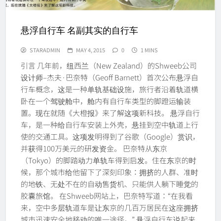
悬浮自行车 名副其实的自行车
STARADMIN
MAY 4, 2015
0
1 MINS
引言 几年前，纽西兰（New Zealand）的Shweeb公司
设计师–杰夫·巴奈特（Geoff Barnett）首次公布悬浮自
行车概念，这是一种单轨基础设施，旅行者沿着轨道横
卧在一个驾驶舱中，舱内有自行车类型的脚蹬运输装
置。现在就随《大橙报》来了解这项新科技。 悬浮自行
车，是一种给自行车安装上外壳，悬挂到空中轨道上行
使的交通工具。这项发明得到了谷歌（Google）赏识，
并获得100万美元的研发资金。 巴奈特从东京
（Tokyo）的脚踏动力单轨车得到启发。住在东京的时
候，那个城市给他留下了深刻印象：拥挤的人群、准时
的地铁、无处不在的自动售货机、只能供人躺下睡觉的
胶囊旅馆。 在Shweeb网站上，巴奈特写道：“在我看
来，空中多层轨道车是让东京的几百万居民在这座拥挤
城市迅速安全地移动的唯一途径。” 悬浮自行车说起来