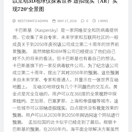
以互动3D地球仪探索世界 虚拟现实（AR）实
现720°全景图
REDTOMATO ADMIN
MAY 17, 2018
0
1 MINS
卡巴斯基（Kaspersky）是一家网络安全和防病毒提供
商，它收集了来自专家、未来学家和互联网社区的一般
成员关于到2050年庆祝该公司成立第二十周年的世界前
景预测。 虽然微软和IBM等公司已经提出了他们自己
对不久的将来的看法，但卡巴斯基也有着自己的想法。
卡巴斯基旗下的一家反病毒软件公司，为了纪念该公司
成立第二十周年，提出了其对2050年的预测。这些预测
来自未来学家、专家和普通人，并显示在一张世界互动
地图上。 互动3D地球仪有几个不同颜色的交互点。黄
金点是完全互动的，用户可以在360度的全景视野中探
索纽约、芝加哥、巴塞罗那、上海和华盛顿等城市，这
一些城市可以容纳虚拟现实。白点提供没有视觉效果的
预测。用户可以从2030年到2050年间访问这个网站进行
预测。 孟加拉国的达卡似乎已经走到了最后。根据卡
巴斯基的预测，在2050年内，海平面全球解决方案虽然