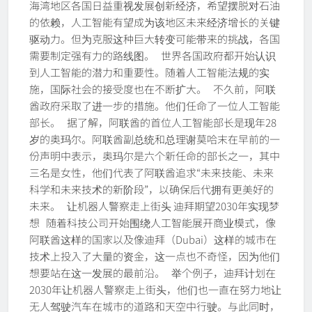
海湾地区各国日益重视发展创新经济，希望摆脱对石油
的依赖，人工智能有望成为该地区未来经济增长的关键
驱动力。但为克服这种巨大转变可能带来的挑战，各国
需要制定强有力的路线图。 世界各国政府都开始认识
到人工智能的潜力和重要性。随着人工智能法规的实
施，国际社会的接受度也在不断扩大。 不久前，阿联
酋政府采取了进一步的措施。他们任命了一位人工智能
部长。 据了解，阿联酋的首位人工智能部长是现年28
岁的奥玛尔。阿联酋副总统和总理谢莫哈末在早前的一
份声明中表示，奥玛尔是六个新任命的部长之一，其中
三名是女性，他们代表了阿联酋追求“未来技能、未来
科学和未来技术的新阶段”，以确保后代拥有更美好的
未来。 让机器人警察走上街头 迪拜期望2030年实现梦
想 随着科技公司开始围绕人工智能展开商业模式，像
阿联酋这样的国家以及像迪拜（Dubai）这样的城市在
技术上投入了大量的资金，这一点也不奇怪，因为他们
想要站在这一发展的最前沿。 举个例子，迪拜计划在
2030年让机器人警察走上街头，他们也一直在努力地让
无人驾驶汽车在城市的道路和天空中行驶。与此同时，