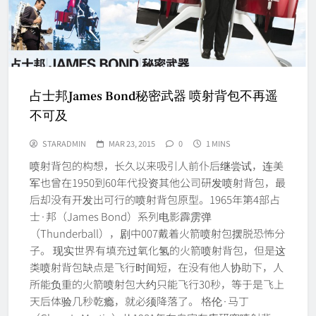
占士邦James Bond秘密武器 喷射背包不再遥
不可及
STARADMIN
MAR 23, 2015
0
1 MINS
喷射背包的构想，长久以来吸引人前仆后继尝试，连美
军也曾在1950到60年代投资其他公司研发喷射背包，最
后却没有开发出可行的喷射背包原型。1965年第4部占
士·邦（James Bond）系列电影霹雳弹
（Thunderball），剧中007戴着火箭喷射包摆脱恐怖分
子。 现实世界有填充过氧化氢的火箭喷射背包，但是这
类喷射背包缺点是飞行时间短，在没有他人协助下，人
所能负重的火箭喷射包大约只能飞行30秒，等于是飞上
天后体验几秒乾瘾，就必须降落了。 格伦·马丁