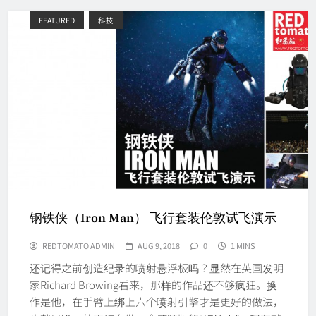
FEATURED
科技
钢铁侠（Iron Man） 飞行套装伦敦试飞演示
REDTOMATO ADMIN
AUG 9, 2018
0
1 MINS
还记得之前创造纪录的喷射悬浮板吗？显然在英国发明
家Richard Browing看来，那样的作品还不够疯狂。换
作是他，在手臂上绑上六个喷射引擎才是更好的做法，