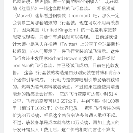
也就是说，他更倾向做一个简陋版的“钢铁人”。现在就
随《红番茄》一睹这套酷炫的飞行套装。 相信漫威
（Marvel）迷都看过钢铁侠（Iron man）吧，那么一定
会羡慕主角那套酷炫的飞行套装，现在可以不用再羡慕
了，因为英国（United Kingdom）的一名发明家把梦
想变成现实，只要你有点钱就可以实现。 日前游戏设
计大师小岛秀夫在推特（Twitter）上分享了全球最新科
技趣闻，向人们展示了一件飞行套装的试飞演示。这件
飞行套装由发明家Richard Browning发明，就是类似
Iron Man的飞行套装，并已经试飞成功，目前在伦敦发
售。 这套飞行套装的构造是由分别安装在臂膊和背部5
个迷你引擎构成。飞行动力是依靠喷射引擎发动机获得
的。燃料为喷气燃料或者柴油，不过如果是能使用清洁
能源的话感觉会好些。 它的飞行速度可达每小时51.4
公里，飞行的高度可达3.657公里，并创下每小时100英
里（相当于160公里）的世界纪录。 据称飞行套装的售
价为34万英镑，相信这个售价令许多普通人承担不起。
不过，该装备单是成本就高达10万英镑，再加上庞大的
研发开销及人工费用后，这个价格相对而言也不算太