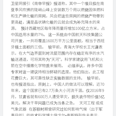
卫星网援引《南华早报》报道称，其中一个项目拟在南
亚季风吹拂的陡峭山峰上安装数万个用以燃烧固体燃料
和生产碘化银的房间，风会把这些房间的燃烧产物带到
更高处，满是晶状碘化银的云就会成为补充降水的来
源。 预计西藏地区每年降雨量将增加100亿立方米，占
中国总用水量的7%。 这一系统由中国航天科技集团公
司开发，一共将覆盖1600万平方公里面积，相当于西班
牙领土面积的三倍。 较早前，青海大学校长王光谦表
示，在大气边界层到对流层范围内存在稳定有序的水汽
输送通道，可将其称为“天河”。科学家建议用飞机和火
箭在空中播撒化学物质来催雨。 必须承认，许多中国
专家对这一建议持相当怀疑的态度。他们指出，此工程
花费巨大，其可靠性缺乏实验数据的支持。 较早前，
也有报道指出，原则上，中国人的做法可以理解。近70
年来，这个国家已有2.7万条大小河流干涸。仅2016年9
月，甘肃省就有600万人遭受旱灾，损失农作物价值5亿
美元。解决干旱问题已成为当务之急。 天河工程 或成
气象武器 在苏联时期曾研究过如何影响气候（出于军
事目的）的技术科学博士伊戈尔•奥斯特列佐夫表示，