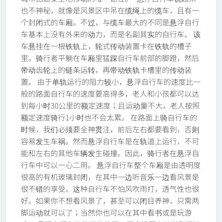
也不神秘，就像是风景区中吊在缆绳上的缆车，且有一
个封闭式的车厢。不过，与缆车最大的不同是悬浮自行
车基本上没有外来的动力，而是名副其实的自行车。 该
车悬挂在一根铁轨上，轮式传动装置卡在铁轨的槽子
里。骑行者平躺在车厢里猛踩自行车前部的脚蹬，然后
带动齿轮上的链条运转，再带动铁轨卡槽里的传动装
置。 由于单轨运行的阻力较小，悬浮自行车的速度比一
般的路面自行车的速度要高得多，老人和小孩都可以达
到每小时30公里的额定速度；且运动量不大，老人按照
额定速度骑行1小时也不会太累。 在路面上骑自行车的
时候，我们必须要全神贯注，前后左右都要看到，否则
容易发生车祸。然而悬浮自行车是在轨道上运行，不可
能和左右的其他车辆发生碰撞。因此，骑行者在悬浮自
行车中可以一心二用。 悬浮自行车整个车厢是由透明度
很高的有机玻璃封闭，在其中一边听音乐一边看风景是
很不错的享受。这种自行车不怕风吹雨打，透气性也很
好。如果你不想看风景了，甚至可以闭目养神，只需两
脚运动就可以了；当然你也可以在其中看书或是玩游