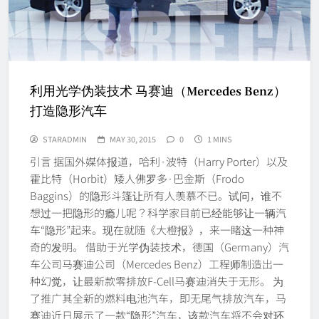
利用光学伪装技术 马赛迪（Mercedes Benz）
打造隐形汽车
STARADMIN
MAY 30, 2015
0
1 MINS
引言 据国外媒体报道，哈利·波特（Harry Porter）以及
霍比特（Horbit）矮人佛罗多·巴金斯（Frodo
Baggins）的隐形斗篷让所有人羡慕不已。试问，谁不
想过一把隐形的瘾儿呢？科学家目前已经能够让一辆汽
车“隐形”起来。现在就随《大橙报》，来一睹这一种神
奇的发明。 借助于光学伪装技术，德国（Germany）汽
车公司马赛迪公司（Mercedes Benz）工程师制造出一
种幻觉，让最新款零排放F-Cell马赛迪消失于无形。 为
了推广其全新的燃料电池汽车，即无尾气排放汽车，马
赛迪近日展示了一款“隐形”汽车，该款汽车将不会对环