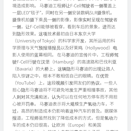
境造成影响。 马赛迪工程师让F-Cell驾驶者一侧覆盖上
一层LED“毯子”，同时在另一侧安装数码SLR摄像机。
摄像机拍摄下乘员一侧的影像，影像实时呈现在驾驶者
一侧，让F-Cell能够被看穿，看到车后的景象，进而达
到隐形效果。这项技术最初由日本东京大学
（University of Tokyo）的科学家开发，其所运用的科
学原理与天气预报播报员以及好莱坞（Hollywood）电
影人使用的蓝幕相同。 在马赛迪的宣传片中，工程师驾
驶F-Cell行驶在汉堡（Hamburg）的高速路和巴伐利亚
（Bavaria）的大桥上，这辆隐形马赛迪的出现让路人
陷入惊讶之中，根本不敢相信自己的眼睛。在优管
（YouTube）上，这段视频引发网友们的热议。一些人
担心隐形马赛迪将不可避免地发生严重相撞事故，其他
人则对其充满痴迷，认为可以在任何地方停车而不用担
心被开罚单。 马赛迪表示将大规模生产氢动力车，不
过，高昂的制造成本仍影响着这种汽车的普及。据媒体
报道，工程师虽然找到了降低成本的方式，但是氢动力
车的成本仍旧很高，让欧洲（Europe）和美国