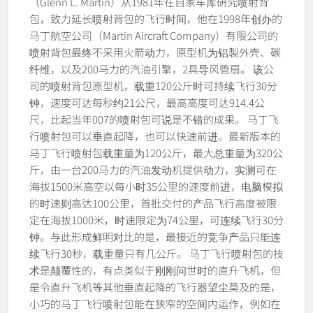
（Glenn L. Martin）从1981年在自家车库研究喷射背
包，致力延长喷射背包的飞行时间，他在1998年创办的
马丁航空公司（Martin Aircraft Company）有限公司的
喷射背包最终不采用火箭动力，原型机为铝製外壳、碳
纤维，以及200马力的汽油引擎，2具导风管扇。 该公
司的喷射背包原型机，载重120公斤时可持续飞行30分
钟，速度可达每秒约21公尺，最高高度可达914.4公
尺，比起当年007的喷射包可说是不错的成果。 马丁飞
行喷射包可以垂直起降，也可以快速前进。最新版本的
马丁飞行喷射包载重量为120公斤，最大总重量为320公
斤，由一台200马力的汽油发动机提供动力，实测可在
海拔1500米高空以每小时35公里的速度前进，电脑模拟
的时速则高达100公里，首批交付的产品飞行高度被限
定在海拔1000米，时速限定为74公里，可连续飞行30分
钟。与此形成鲜明对比的是，最接近的竞争产品只能连
续飞行30秒，载重量只有几公斤。 马丁飞行喷射包的技
术是颠覆性的，有点类似于刚刚问世时的直升飞机，但
是令直升飞机等其他垂直起降的飞行器望尘莫及的是，
小巧的马丁飞行喷射包能在狭窄的空间内运作，例如在