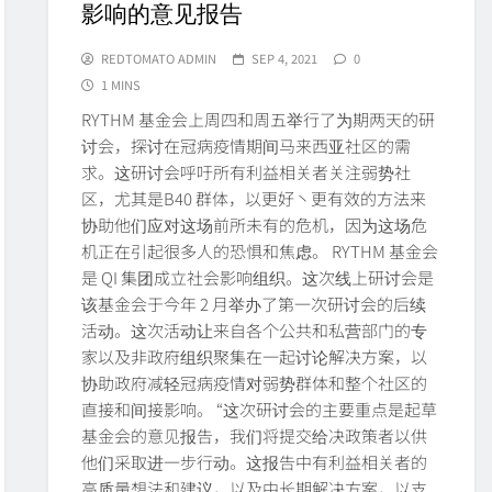
影响的意见报告
REDTOMATO ADMIN
SEP 4, 2021
0
1 MINS
RYTHM 基金会上周四和周五举行了为期两天的研
讨会，探讨在冠病疫情期间马来西亚社区的需
求。这研讨会呼吁所有利益相关者关注弱势社
区，尤其是B40 群体，以更好丶更有效的方法来
协助他们应对这场前所未有的危机，因为这场危
机正在引起很多人的恐惧和焦虑。 RYTHM 基金会
是 QI 集团成立社会影响组织。这次线上研讨会是
该基金会于今年 2 月举办了第一次研讨会的后续
活动。这次活动让来自各个公共和私营部门的专
家以及非政府组织聚集在一起讨论解决方案，以
协助政府减轻冠病疫情对弱势群体和整个社区的
直接和间接影响。 “这次研讨会的主要重点是起草
基金会的意见报告，我们将提交给决政策者以供
他们采取进一步行动。这报告中有利益相关者的
高质量想法和建议，以及中长期解决方案，以支