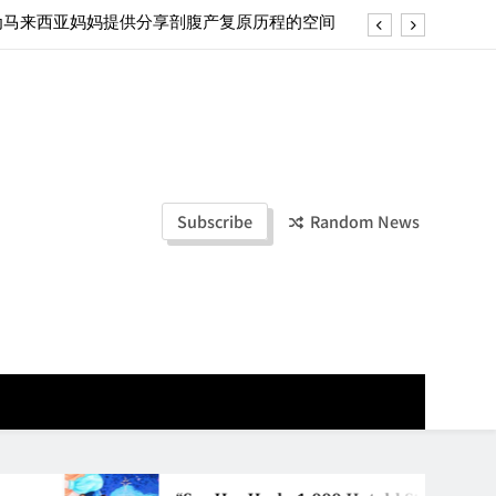
ld Stories” 为马来西亚妈妈提供分享剖腹产复原历程的空间
创历史纪录 见证马来西亚房地产经纪行业蓬勃发展
e printing with next-generation EcoTank Series
ashion Week Malaysia 2026– Press Conference
ld Stories” 为马来西亚妈妈提供分享剖腹产复原历程的空间
Subscribe
Random News
创历史纪录 见证马来西亚房地产经纪行业蓬勃发展