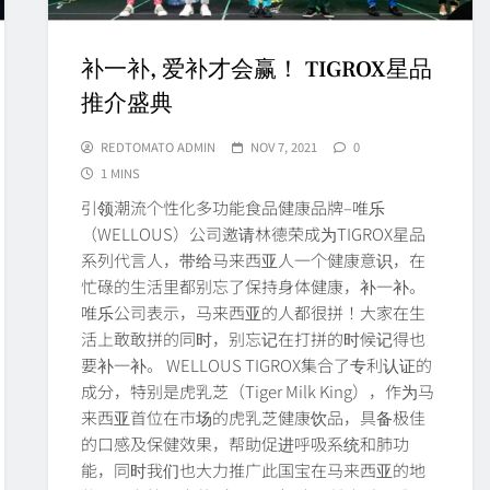
补一补, 爱补才会赢！ TIGROX星品
推介盛典
REDTOMATO ADMIN
NOV 7, 2021
0
1 MINS
引领潮流个性化多功能食品健康品牌–唯乐
（WELLOUS）公司邀请林德荣成为TIGROX星品
系列代言人，带给马来西亚人一个健康意识，在
忙碌的生活里都别忘了保持身体健康，补一补。
唯乐公司表示，马来西亚的人都很拼！大家在生
活上敢敢拼的同时，别忘记在打拼的时候记得也
要补一补。 WELLOUS TIGROX集合了专利认证的
成分，特别是虎乳芝（Tiger Milk King），作为马
来西亚首位在市场的虎乳芝健康饮品，具备极佳
的口感及保健效果，帮助促进呼吸系统和肺功
能，同时我们也大力推广此国宝在马来西亚的地