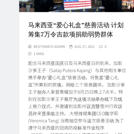
马来西亚“爱心礼盒”慈善活动 计划
筹集7万令吉款项捐助弱势群体
REDTOMATO ADMIN
AUG 27, 2021
0
1 MINS
配合马来西亚国庆日及马来西亚日的到来，加影
沙爹王子（Satay Putera Kajang）与其他相关单位
携手举办“爱心礼盒”慈善活动，将售卖“爱心礼
盒”所筹到的款项，捐给三个慈善团体。 加影沙爹
王子创办人拿督黄耀加于8月25日晚上7点半，特
别在加影沙爹王子餐厅为这项活动举办线下及线
上推介仪式，并邀请到加影州议员暨雪州行政议
员许来贤亲临主持。 大橙传媒集团CEO陈学萩
(Veronica Tang) 当晚抽空参与这次慈善活动 为了
遵守马来西亚的冠病防疫标准作业程序