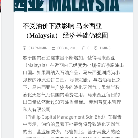
不受油价下跌影响 马来西亚
（Malaysia） 经济基础仍稳固
STARADMIN
FEB 16, 2015
0
1 MINS
鉴于国内石油需求量不断增加，使得马来西亚
（Malaysia）在近期内已经变为小规模的净原油出
口国。如果再纳入石油产品，马来西亚则成为小
规模的净原油进口国。 尽管如此，与石油相比之
下，马来西亚生产较多的液化天然气；虽然半数
液化天然气乃供国内消费之用，马来西亚每日的
出口量依然超过50万油当量桶。 菲利普资本管理
私人有限公司
（Phillip Capital Management Sdn Bhd）在报告
中表示，油价的显著下挫最终将导致液化天然气
的出口营业额减少。尽管如此，基于其庞大的经