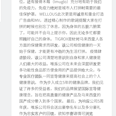
位，还有接骨木莓（Imuglo）充分地有助于我们
的免疫力，免疫力绝对是城市人打拼时需要的最
佳保护罩。 WELLOUS此次更是用诚意和重金打造
广告曲和MV，透过精心制作的歌词提醒大家在打
拼的时候也别忘了休息，因为身体的五脏六腑累
了，可能并不会马上提示你，因此无论多忙都要
照顾好自己的身体。 TIGROX是针对马来西亚人各
方面的保健需求而研发，该公司相信健康的一天
始于保健，才能更有冲劲的为生活打拼。 疫情肆
虐阶段，该公司清楚地意识到自身和家人健康是
人们最大的收益。唯乐公司在未来会深层研发更
多功能性食品即方便食用的产品提供给大众，与
专业医疗团队一同宣导健康来提高社会上的个人
健康意识。 作为步入成立5年的健康品牌，我们见
证了许多的受益者，我们的品牌展望国际宣导健
康理念，旨在把高质量的健康产品及马来西亚的
国产成分带入到多个国家。 最后，为响应公司5周
年庆，唯乐公司将会送出豪华名车以及多分豪礼
作为忠实客户的回馈，欲知参赛详情可浏览