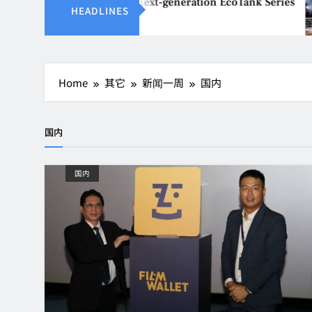
able printing with next-generation EcoTank Series
HEADLINES
Home
其它
新闻一周
国内
国内
国内