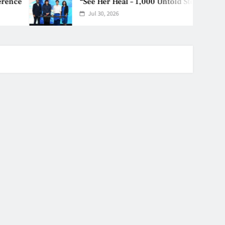
“See Her Heal – 1,000 Untold Storie
Jul 30, 2026