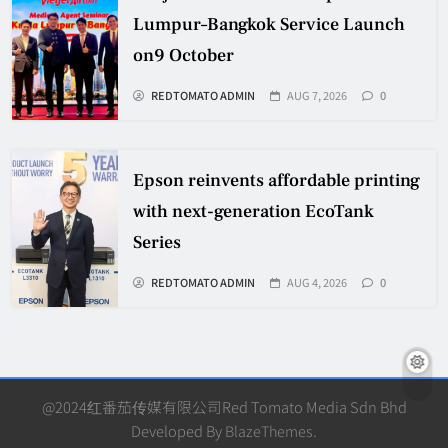
Lumpur–Bangkok Service Launch
on9 October
REDTOMATO ADMIN
AUG 7, 2026
0
Epson reinvents affordable printing
with next-generation EcoTank
Series
REDTOMATO ADMIN
AUG 4, 2026
0
@2024红番茄传媒有限公司Red Tomato Media Sdn Bhd
Developed By
BlazeThemes
.