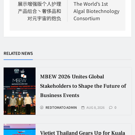
展示增强版个人护理
The World’s 1st
产品组合丶奢侈品和
Algal Biotechnology
对元宇宙的抱负
Consortium
RELATED NEWS
MBEW 2026 Unites Global
Stakeholders to Shape the Future of
Business Events
REDTOMATO ADMIN
AUG 8, 2026
0
Vietjet Thailand Gears Up for Kuala