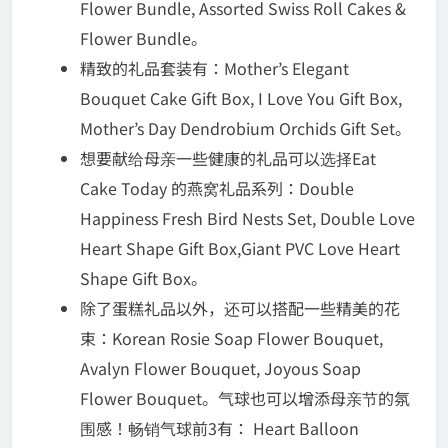
Flower Bundle, Assorted Swiss Roll Cakes &
Flower Bundle。
精致的礼品套装有：Mother’s Elegant
Bouquet Cake Gift Box, I Love You Gift Box,
Mother’s Day Dendrobium Orchids Gift Set。
想要献给母亲一些健康的礼品可以选择Eat
Cake Today 的燕窝礼品系列：Double
Happiness Fresh Bird Nests Set, Double Love
Heart Shape Gift Box,Giant PVC Love Heart
Shape Gift Box。
除了蛋糕礼品以外，还可以搭配一些精美的花
束：Korean Rosie Soap Flower Bouquet,
Avalyn Flower Bouquet, Joyous Soap
Flower Bouquet。气球也可以增添母亲节的氛
围感！畅销气球前3有： Heart Balloon