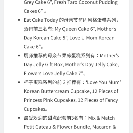
Grey Cake 6”, Fresh Taro Coconut Pudding
Cakes 6” 。
Eat Cake Today 的母亲节简约风格蛋糕系列，
热销前三名有: My Queen Cake 6”, Mother’s
Day Korean Cake 5”, Love U Mom Korean
Cake 6”。
厨师推荐的母亲节果冻蛋糕系列有：Mother’s
Day Jelly Gift Box, Mother’s Day Jelly Cake,
Flowers Love Jelly Cake 7”。
杯子蛋糕系列的前 3 推荐有：‘Love You Mum’
Korean Buttercream Cupcake, 12 Pieces of
Princess Pink Cupcakes, 12 Pieces of Fancy
Cupcakes。
最受欢迎的甜点配套前3名有：Mix & Match
Petit Gateau & Flower Bundle, Macaron &