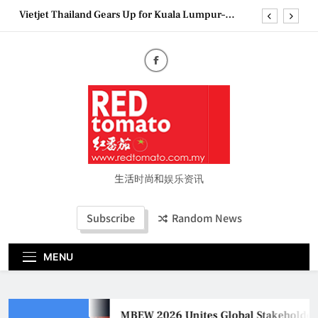
Skip
Vietjet Thailand Gears Up for Kuala Lumpur–
to
Bangkok Service Launch on9 October
content
Epson reinvents affordable printing with next-
generation EcoTank Series
Couture Fashion Week Malaysia 2026– Press
Conference
MBEW 2026 Unites Global Stakeholders to Shape
the Future of Business Events
Vietjet Thailand Gears Up for Kuala Lumpur–
Bangkok Service Launch on9 October
Epson reinvents affordable printing with next-
generation EcoTank Series
生活时尚和娱乐资讯
Couture Fashion Week Malaysia 2026– Press
Conference
Subscribe
Random News
MENU
MBEW 2026 Unites Global Stakeholders t