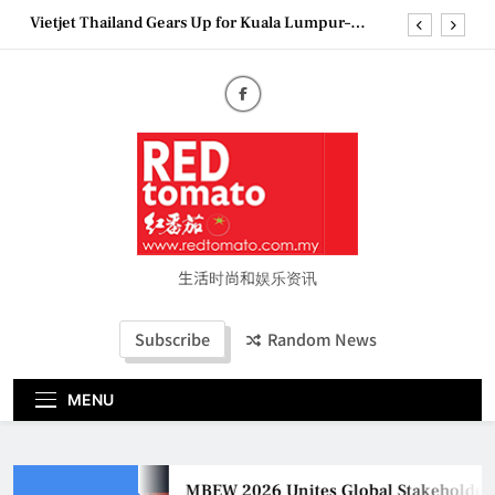
Skip
Vietjet Thailand Gears Up for Kuala Lumpur–
to
Bangkok Service Launch on9 October
content
Epson reinvents affordable printing with next-
generation EcoTank Series
Couture Fashion Week Malaysia 2026– Press
Conference
MBEW 2026 Unites Global Stakeholders to Shape
the Future of Business Events
Vietjet Thailand Gears Up for Kuala Lumpur–
Bangkok Service Launch on9 October
Epson reinvents affordable printing with next-
generation EcoTank Series
生活时尚和娱乐资讯
Couture Fashion Week Malaysia 2026– Press
Conference
Subscribe
Random News
MENU
MBEW 2026 Unites Global Stakeholders t