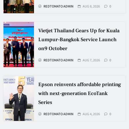
REDTOMATO ADMIN
AUG 8, 2026
0
Vietjet Thailand Gears Up for Kuala
Lumpur–Bangkok Service Launch
on9 October
REDTOMATO ADMIN
AUG 7, 2026
0
Epson reinvents affordable printing
with next-generation EcoTank
Series
REDTOMATO ADMIN
AUG 4, 2026
0