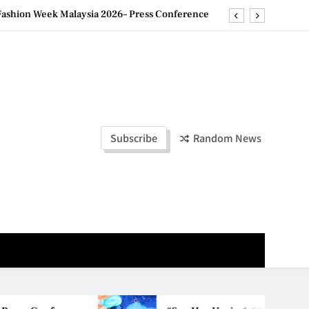
ld Stories” 为马来西亚妈妈提供分享剖腹产复原历程的空间
创历史纪录 见证马来西亚房地产经纪行业蓬勃发展
e printing with next-generation EcoTank Series
ashion Week Malaysia 2026– Press Conference
ld Stories” 为马来西亚妈妈提供分享剖腹产复原历程的空间
Subscribe
Random News
创历史纪录 见证马来西亚房地产经纪行业蓬勃发展