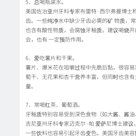
5．总喝瓶装水。
美国佐治亚州牙科专家布雷特·西尔弗曼博士
齿。一些纯净水中缺少牙齿必需的矿 物质，
也含有酸性物质，会腐蚀牙釉质。建议喝烧开
会，也有 一定预防作用。
6．爱吃薯片和干果。
薯片、爆米花在咀嚼过程中先脆后黏，很容易
萄干、无花果和杏干营养丰富，但同时也含有
量。
7．常喝红茶、葡萄酒。
牙釉质特别容易受到深色食物（如大酱、酱油
吉尼亚州牙科专家迈克尔·帕 爱萨尼博士建
一些饮料也容易引起牙齿变色。美国牙齿美容