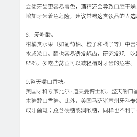
会使牙齿更容易着色，酒精还会导致口腔干燥
增加牙齿着色危险，建议常喝这类饮品的人选
8．爱吃酸。
柑橘类水果（如葡萄柚、橙子和橘子等）中含
水或漱口。醋也容易诱发龋齿，研究发现，吃
85%。多吃些莴苣可以减轻醋对牙齿的危害。
9.整天嚼口香糖。
美国牙科专家比尔·道夫曼博士称，整天嚼口
木糖醇口香糖。此外，美国马萨诸塞州牙科专
成牙菌斑；总含硬糖或润喉糖，同样也不利于