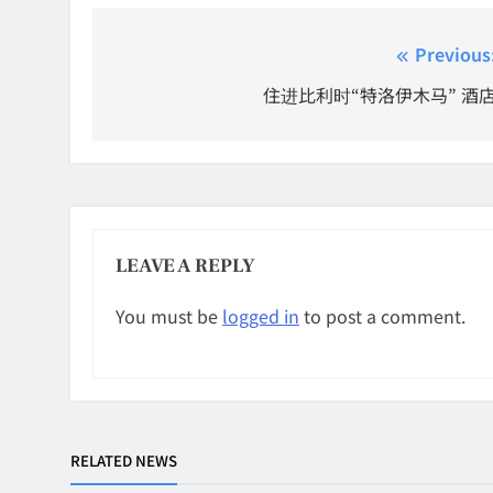
Post
Previous
navigation
住进比利时“特洛伊木马” 酒
LEAVE A REPLY
You must be
logged in
to post a comment.
RELATED NEWS