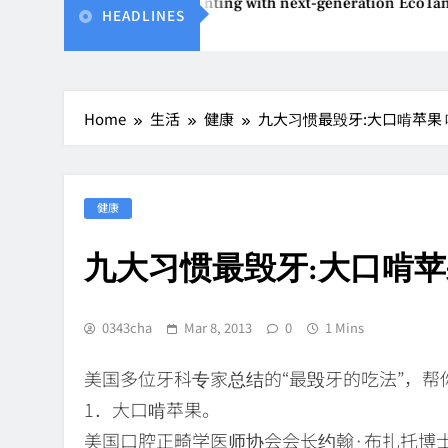
reinvents affordable printing with next-generation EcoTank Se
HEADLINES
 2026
Home
生活
健康
九大习惯最毁牙:大口啃苹果 
健康
九大习惯最毁牙:大口啃苹
0343cha
Mar 8, 2013
0
1 Mins
美国多位牙科专家总结的“最毁牙的吃法”，帮
1．大口啃苹果。
美国口腔正畸学医师协会会长约翰·布扎托博