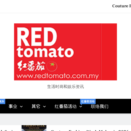
“See Her Heal – 1,000 Unto
2026 全国房地产大奖
Epson reinvents affordabl
Couture F
“See Her Heal – 1,000 Unto
2026 全国房地产大奖
生活时尚和娱乐资讯
娱乐
红番茄活动
事业
其它
红番茄活动
联络我们