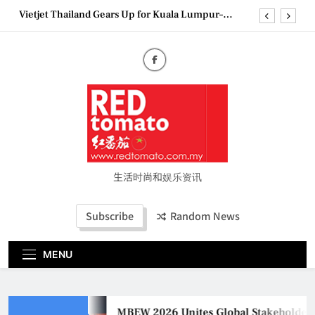
Skip
Vietjet Thailand Gears Up for Kuala Lumpur–
to
Bangkok Service Launch on9 October
content
Epson reinvents affordable printing with next-
generation EcoTank Series
Couture Fashion Week Malaysia 2026– Press
Conference
MBEW 2026 Unites Global Stakeholders to Shape
the Future of Business Events
Vietjet Thailand Gears Up for Kuala Lumpur–
Bangkok Service Launch on9 October
Epson reinvents affordable printing with next-
generation EcoTank Series
生活时尚和娱乐资讯
Couture Fashion Week Malaysia 2026– Press
Conference
Subscribe
Random News
MENU
MBEW 2026 Unites Global Stakeholders t