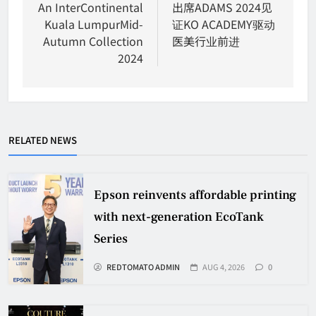
An InterContinental
出席ADAMS 2024见
Kuala LumpurMid-
证KO ACADEMY驱动
Autumn Collection
医美行业前进
2024
RELATED NEWS
Epson reinvents affordable printing
with next-generation EcoTank
Series
REDTOMATO ADMIN
AUG 4, 2026
0