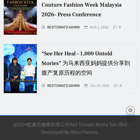
Couture Fashion Week Malaysia
2026– Press Conference
REDTOMATO ADMIN
AUG 1, 2026
0
“See Her Heal – 1,000 Untold
Stories” 为马来西亚妈妈提供分享剖
腹产复原历程的空间
REDTOMATO ADMIN
JUL 30, 2026
0
@2024红番茄传媒有限公司Red Tomato Media Sdn Bhd
Developed By
BlazeThemes
.