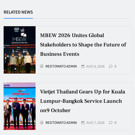
RELATED NEWS
MBEW 2026 Unites Global
Stakeholders to Shape the Future of
Business Events
REDTOMATO ADMIN
AUG 8, 2026
0
Vietjet Thailand Gears Up for Kuala
Lumpur–Bangkok Service Launch
on9 October
REDTOMATO ADMIN
AUG 7, 2026
0