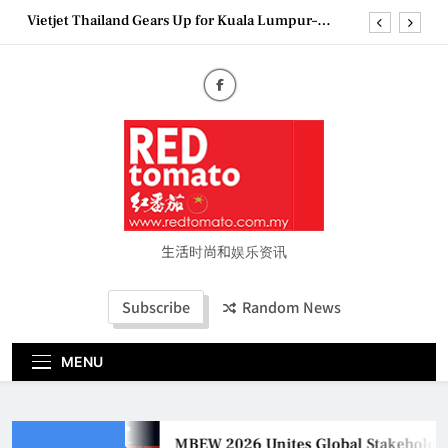
Skip
Vietjet Thailand Gears Up for Kuala Lumpur–
to
Bangkok Service Launch on9 October
content
Epson reinvents affordable printing with next-
generation EcoTank Series
Couture Fashion Week Malaysia 2026– Press
Conference
MBEW 2026 Unites Global Stakeholders to Shape
the Future of Business Events
Vietjet Thailand Gears Up for Kuala Lumpur–
Bangkok Service Launch on9 October
Epson reinvents affordable printing with next-
generation EcoTank Series
生活时尚和娱乐资讯
Couture Fashion Week Malaysia 2026– Press
Conference
Subscribe
Random News
MENU
MBEW 2026 Unites Global Stakeholders 