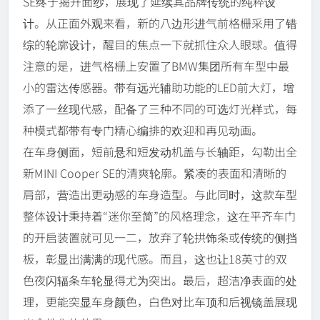
SE终于揭开面纱，展现了延续其品牌传统的纯粹设
计。从正面外观来看，新的八边形进气前格栅采用了错
综的轮廓设计，醒目的焦点一下就抓住众人眼球。值得
注意的是，进气格栅上安置了BMW集团所有车型中最
小的雷达传感器。带有远光辅助功能的LED前大灯，增
添了一丝现代感，配备了三种不同的可选灯光样式，每
种模式都带有专门精心编排的欢迎和再见动画。
在车身侧面，短前悬和短发动机盖与长轴距，勾勒出全
新MINI Cooper SE的清爽轮廓。紧凑的表面和清晰的
肩部，营造出更动感的车身造型。与此同时，这款车型
整体设计秉持着“迷你至简”的风格理念，这在平齐车门
的开启装置就可见一二，放弃了轮拱饰条或传统的侧挡
板，彰显出满满的现代感。而且，这也让18英寸的双
色夜闪辐条车轮显得尤为突出。最后，超洁净表面的处
理，更能突显车身颜色，白色对比车顶和后视镜盖展现