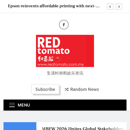
Skip
Epson reinvents affordable printing with next-
to
generation EcoTank Series
content
Couture Fashion Week Malaysia 2026– Press
Conference
MBEW 2026 Unites Global Stakeholders to Shape
the Future of Business Events
Vietjet Thailand Gears Up for Kuala Lumpur–
Bangkok Service Launch on9 October
Epson reinvents affordable printing with next-
generation EcoTank Series
Couture Fashion Week Malaysia 2026– Press
Conference
生活时尚和娱乐资讯
Subscribe
Random News
MENU
MBEW 2026 Unites Global Stakeholders to Sha