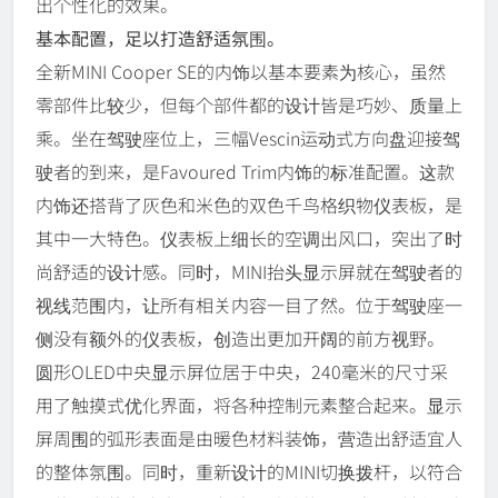
出个性化的效果。
基本配置，足以打造舒适氛围。
全新MINI Cooper SE的内饰以基本要素为核心，虽然
零部件比较少，但每个部件都的设计皆是巧妙、质量上
乘。坐在驾驶座位上，三幅Vescin运动式方向盘迎接驾
驶者的到来，是Favoured Trim内饰的标准配置。这款
内饰还搭背了灰色和米色的双色千鸟格织物仪表板，是
其中一大特色。仪表板上细长的空调出风口，突出了时
尚舒适的设计感。同时，MINI抬头显示屏就在驾驶者的
视线范围内，让所有相关内容一目了然。位于驾驶座一
侧没有额外的仪表板，创造出更加开阔的前方视野。
圆形OLED中央显示屏位居于中央，240毫米的尺寸采
用了触摸式优化界面，将各种控制元素整合起来。显示
屏周围的弧形表面是由暖色材料装饰，营造出舒适宜人
的整体氛围。同时，重新设计的MINI切换拨杆，以符合