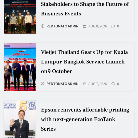
Stakeholders to Shape the Future of
Business Events
REDTOMATO ADMIN
AUG 8, 2026
0
Vietjet Thailand Gears Up for Kuala
Lumpur–Bangkok Service Launch
on9 October
REDTOMATO ADMIN
AUG 7, 2026
0
Epson reinvents affordable printing
with next-generation EcoTank
Series