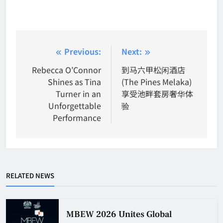
Post
Previous:
Next:
navigation
Rebecca O’Connor
到马六甲松闲酒店
Shines as Tina
(The Pines Melaka)
Turner in an
享受池畔套房奢华体
Unforgettable
验
Performance
RELATED NEWS
MBEW 2026 Unites Global