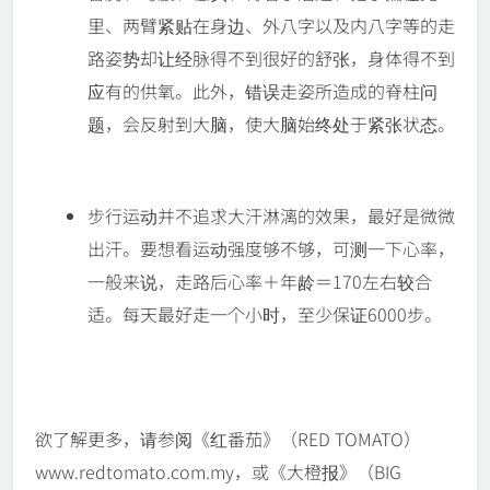
里、两臂紧贴在身边、外八字以及内八字等的走
路姿势却让经脉得不到很好的舒张，身体得不到
应有的供氧。此外，错误走姿所造成的脊柱问
题，会反射到大脑，使大脑始终处于紧张状态。
步行运动并不追求大汗淋漓的效果，最好是微微
出汗。要想看运动强度够不够，可测一下心率，
一般来说，走路后心率＋年龄＝170左右较合
适。每天最好走一个小时，至少保证6000步。
欲了解更多，请参阅《红番茄》（RED TOMATO）
www.redtomato.com.my，或《大橙报》（BIG