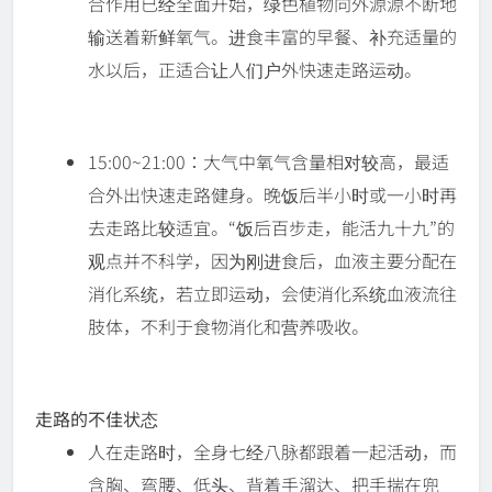
合作用已经全面开始，绿色植物向外源源不断地
输送着新鲜氧气。进食丰富的早餐、补充适量的
水以后，正适合让人们户外快速走路运动。
15:00~21:00：大气中氧气含量相对较高，最适
合外出快速走路健身。晚饭后半小时或一小时再
去走路比较适宜。“饭后百步走，能活九十九”的
观点并不科学，因为刚进食后，血液主要分配在
消化系统，若立即运动，会使消化系统血液流往
肢体，不利于食物消化和营养吸收。
走路的不佳状态
人在走路时，全身七经八脉都跟着一起活动，而
含胸、弯腰、低头、背着手溜达、把手揣在兜