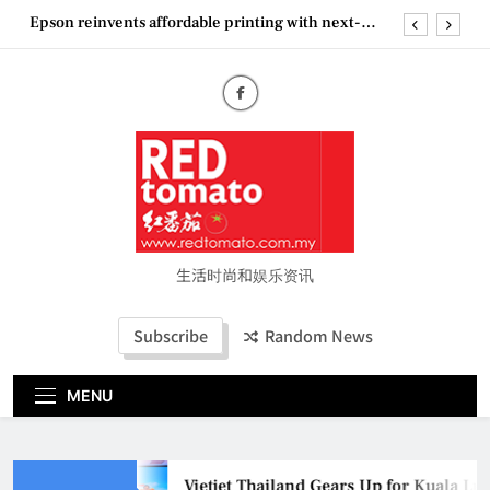
Skip
Epson reinvents affordable printing with next-
to
generation EcoTank Series
content
Couture Fashion Week Malaysia 2026– Press
Conference
“See Her Heal – 1,000 Untold Stories” 为马来西亚
妈妈提供分享剖腹产复原历程的空间
Vietjet Thailand Gears Up for Kuala Lumpur–
Bangkok Service Launch on9 October
Epson reinvents affordable printing with next-
generation EcoTank Series
Couture Fashion Week Malaysia 2026– Press
Conference
生活时尚和娱乐资讯
“See Her Heal – 1,000 Untold Stories” 为马来西亚
妈妈提供分享剖腹产复原历程的空间
Subscribe
Random News
MENU
Vietjet Thailand Gears Up for Kuala L