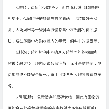
3.
雞脖：這個部位肉很少，但血管和淋巴腺體卻相
對集中。偶爾吃些解饞是沒有問題的，吃時最好去掉
皮，因為淋巴等一些排毒腺體都集中在頸部的皮下脂
肪，這些腺體中有動物體內的毒素、飼料中的激素等。
4.
肺泡：雞的肺泡能容納進人雞體內的各種細菌，
雞被宰殺之後，肺內仍會殘留病菌，尤其是嗜熱菌，即
使加熱也不能完全殺死，食用可能會對人體健康造成威
脅。
5.
(
)
胃臟
胗
：負責儲存和磨碎食物，因此有害物質
;
可能會在此殘留
雞體內的有害物質大多集中於肝臟代