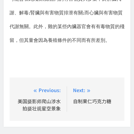
;
;
謝、解毒
腎臟與有害物質排泄有關
而心臟與有害物質
代謝無關。此外，雞的某些內臟器官會有有毒物質的殘
留，但其量會因為養殖條件的不同而有所差別。
Post
Previous:
Next:
navigation
美国摄影师爬山涉水
自制果仁巧克力糖
拍摄壮观星空景象