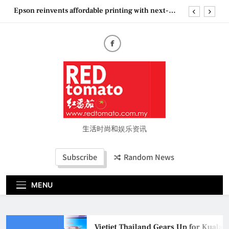
Skip
Epson reinvents affordable printing with next-
to
generation EcoTank Series
content
Couture Fashion Week Malaysia 2026– Press
Conference
“See Her Heal – 1,000 Untold Stories” 为马来西亚
妈妈提供分享剖腹产复原历程的空间
Vietjet Thailand Gears Up for Kuala Lumpur–
Bangkok Service Launch on9 October
Epson reinvents affordable printing with next-
generation EcoTank Series
Couture Fashion Week Malaysia 2026– Press
Conference
生活时尚和娱乐资讯
“See Her Heal – 1,000 Untold Stories” 为马来西亚
妈妈提供分享剖腹产复原历程的空间
Subscribe
Random News
MENU
Vietjet Thailand Gears Up for Kual