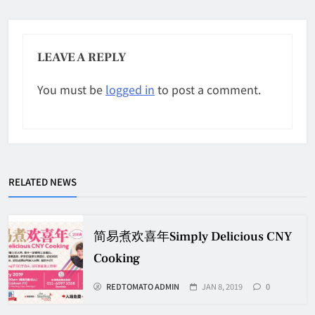
LEAVE A REPLY
You must be
logged in
to post a comment.
RELATED NEWS
简易煮欢喜年Simply Delicious CNY
Cooking
REDTOMATO ADMIN
JAN 8, 2019
0