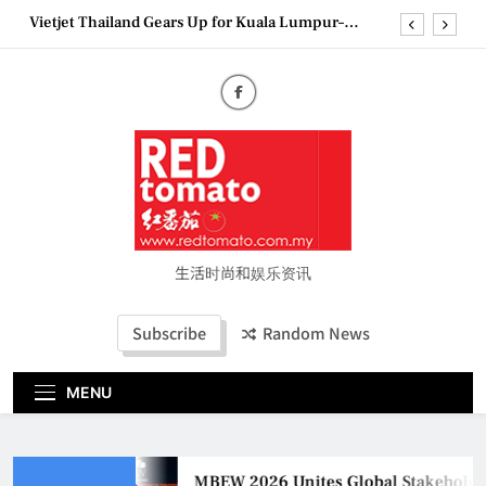
Skip
Vietjet Thailand Gears Up for Kuala Lumpur–
to
Bangkok Service Launch on9 October
content
Epson reinvents affordable printing with next-
generation EcoTank Series
Couture Fashion Week Malaysia 2026– Press
Conference
MBEW 2026 Unites Global Stakeholders to Shape
the Future of Business Events
Vietjet Thailand Gears Up for Kuala Lumpur–
Bangkok Service Launch on9 October
Epson reinvents affordable printing with next-
generation EcoTank Series
生活时尚和娱乐资讯
Couture Fashion Week Malaysia 2026– Press
Conference
Subscribe
Random News
MENU
MBEW 2026 Unites Global Stakeholders