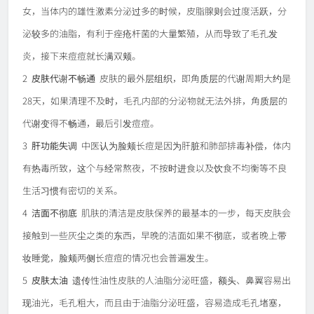
女，当体内的雄性激素分泌过多的时候，皮脂腺则会过度活跃，分
泌较多的油脂，有利于痤疮杆菌的大量繁殖，从而导致了毛孔发
炎，接下来痘痘就长满双颊。
2
皮肤代谢不畅通
皮肤的最外层组织，即角质层的代谢周期大约是
28天，如果清理不及时，毛孔内部的分泌物就无法外排，角质层的
代谢变得不畅通，最后引发痘痘。
3
肝功能失调
中医认为脸颊长痘是因为肝脏和肺部排毒补偿，体内
有热毒所致，这个与经常熬夜，不按时进食以及饮食不均衡等不良
生活习惯有密切的关系。
4
洁面不彻底
肌肤的清洁是皮肤保养的最基本的一步，每天皮肤会
接触到一些灰尘之类的东西，早晚的洁面如果不彻底，或者晚上带
妆睡觉，脸颊两侧长痘痘的情况也会普遍发生。
5
皮肤太油
遗传性油性皮肤的人油脂分泌旺盛，额头、鼻翼容易出
现油光，毛孔粗大，而且由于油脂分泌旺盛，容易造成毛孔堵塞，