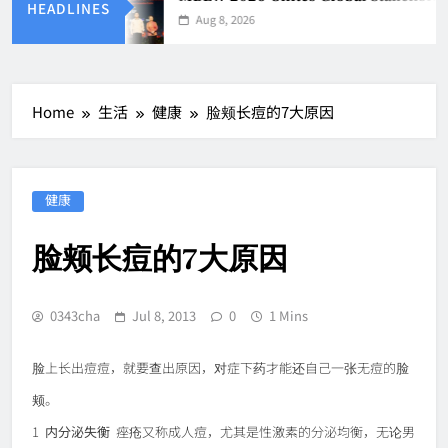
HEADLINES
Aug 8, 2026
Home
生活
健康
脸颊长痘的7大原因
健康
脸颊长痘的7大原因
0343cha
Jul 8, 2013
0
1 Mins
脸上长出痘痘，就要查出原因，对症下药才能还自己一张无痘的脸
颊。
1
内分泌失衡
痤疮又称成人痘，尤其是性激素的分泌均衡，无论男