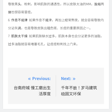
导致黑头、粉刺，影响肌肤的通透性，所以皮肤太油的MM，脸颊两
侧也很容易冒痘。
6
作息不规律
如果作息不规律，再加上
经常熬夜，就会容易导致内
分泌失调，也是导致皮肤出现色斑、长痘的重要原因之一。
7
肌肤太干燥
如果肌肤缺水过多，肌肤本身也会分泌更多的油脂，
过多油脂就容易堵塞毛孔，让痘痘粉刺找上门来。
Post
Previous:
Next:
navigation
台南府城 慢工磨出生
千年不败！罗马建筑
活厚度
稳固又环保