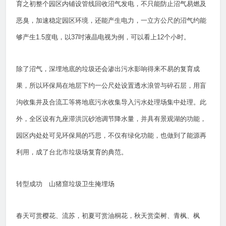
育之初整个园区内铺设管线回收沼气发电，不只能防止沼气易燃及
恶臭，加速稳定园区环境，还能产生电力，一立方公尺的沼气约能
够产生1.5度电，以37吋液晶电视为例，可以看上12个小时。
除了沼气，深埋地底的垃圾还会渗出污水影响得来不易的复育成
果，所以环保局在地层下约一公尺处设置透水浪管与碎石层，用盲
沟收集井及合流工等将地底污水收集导入污水处理场集中处理。此
外，全区设有九座滞洪沉砂池调节降水量，并具有景观湖的功能，
园区内处处可见环保局的巧思，不仅有绿化功能，也做到了能源再
利用，成了台北市垃圾场复育的典范。
转型成功 山猪窟垃圾卫生掩埋场
春天可赏樱花、流苏，初夏可赏油桐花，秋天赏栾树、青枫、枫