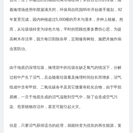
着掩埋场使用年限届满关闭，环保局自民国85年开始着手规划，92
年复育完成，园内种植超过5,000棵的乔木与灌木，并种上植被。然
而，从垃圾场转变为绿色大地，平时的照顾也要多费些心思，为提
高树木存活率，园方每日割除杂草，定期修剪树枝、施肥并施作病
虫害防治。
由于地底仍深埋垃圾，掩埋层中的垃圾在缺乏氧气的情况下，分解
过程中产生了沼气，且会随着垃圾量及掩埋时间拉长而增多，沼气
组成中含有甲烷、二氧化碳各半及其它微量有机化合物，由于甲烷
易燃，一旦于地底生成的沼气溢散到空气中，除了会造成空气污
染、危害植物存活外，甚至可能引起火灾。
但是，只要沼气获得适当的处理，就能转变为优良的再生能源，复