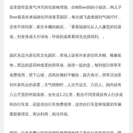
这里曾经是臭气冲天的垃圾掩埋场。自称Beer妈的小姐说，狗儿子
Beer最喜欢来福德坑环保复育园区，每次接飞盘都接到气喘吁吁，
还舍不得回家，家住木栅的她说，「看着福德坑从人人嫌恶的垃圾
场，到变身成大片绿地，环保的成果看得见也摸得到。」
园区东边为原住民文化园区，草地上设有许多原住民木雕、雕像装
饰，西边则是四种坡度的滑草场，值得一提的是，每到假日滑草车
免费借用，滑下山坡，凉风吹拂好不畅快，园方表示，滑草活动受
到许多民众的喜爱，天气晴朗时，人次可达五、六百人。园内设有
八公尺宽的环园道路，全长达1.2公里，配合不同景观设有人行步道
和自行车道，还提供自行车免费借用，这些自行车是将报废的车辆
重新整理后，再次利用，相当环保。
曾经，位于木栅山区的福德坑掩埋场收纳了来自台北市的垃圾，随