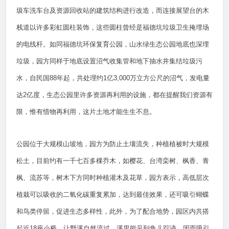
圾车洗车台及资源回收站的建筑结构进行改造，而连接展望台的木
栈道以许多彩虹圆柱装饰，这些圆柱曾经是福德坑垃圾卫生掩埋场
的电线杆。如同福德坑环保复育公园，山水绿生态公园地底也深埋
垃圾，园方同样于地底设置沼气收集管和地下抽水井集结垃圾污
水，自民国88年起，共处理约1亿3,000万立方公尺的沼气，发电量
达2亿度，生态公园里许多资源再利用的设施，都在提醒我们资源有
限，惟有惜物再利用，这片土地才能生生不息。
公园位于大规模山坡地，园方为防止土壤流失，种植植被时大规模
松土，目前约有一千七百多棵乔木，如樱花、台湾栾树、枫香、青
枫、流苏等，树木下方同时种植灌木及花草，园方表示，高低层次
植栽可以吸收的二氧化碳重复累加，达到最佳效果，还可吸引蝴蝶
和鸟类停留，促进生态多样性，此外，为了配合地势，园区内共搭
起近18座小桥，让野溪自然流过，溪里能见到鱼儿踪迹，因而吸引