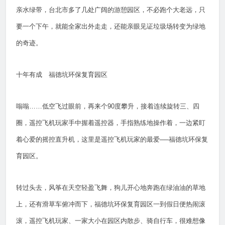
亲水绿带，台北市多了几处广阔的游憩园区，不必跑个大老远，只
要一个下午，就能全家出外走走，还能亲眼见证垃圾场转变为绿地
的奇迹。
十年有成 福德坑环保复育园区
嗡嗡……低空飞过眼前，再来个90度攀升，接着连续旋转三、四
圈，遥控飞机玩家手中握着遥控器，手指熟练地操作着，一边紧盯
着心爱的摇控直升机，这里是遥控飞机玩家的最爱──福德坑环保复
育园区。
转过头去，风筝在天空轻盈飞舞，狗儿开心地奔跑在绿油油的草地
上，还有滑草车俯冲而下，福德坑环保复育园区一到假日便热闹滚
滚，遥控飞机玩家、一家大小在园区内散步、骑自行车，很难想像