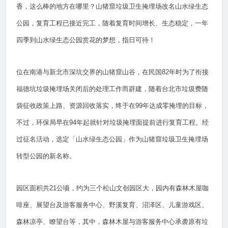
香，这么棒的地方在哪里？山猪窟垃圾卫生掩埋场改名山水绿生态
公园，复育工程已接近完工，随着复育时间增长、生态稳定，一年
四季到山水绿生态公园赏花的梦想，指日可待！
位在南港与新北市深坑交界的山猪窟山谷，在民国82年时为了衔接
福德坑垃圾掩埋场关闭后的处理工作而辟建，随着台北市垃圾费随
袋征收政策上路、资源回收落实，终于在99年达成零掩埋的目标，
不过，环保局早在94年起就针对垃圾掩埋面提前进行复育工程。经
过征名活动，选定「山水绿生态公园」作为山猪窟垃圾卫生掩埋场
转型公园的新名称。
园区面积共21公顷，约为三个松山文创园区大，园内有森林木屋咖
啡座、展望台及游客服务中心、野溪复育、沼泽区、儿童游戏区、
森林凉亭、瞭望台等，其中，森林木屋与游客服务中心承袭原有垃