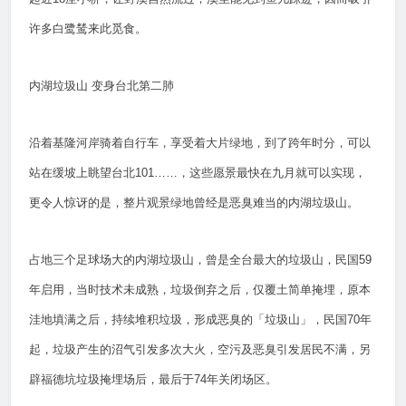
许多白鹭鸶来此觅食。
内湖垃圾山 变身台北第二肺
沿着基隆河岸骑着自行车，享受着大片绿地，到了跨年时分，可以
站在缓坡上眺望台北101……，这些愿景最快在九月就可以实现，
更令人惊讶的是，整片观景绿地曾经是恶臭难当的内湖垃圾山。
占地三个足球场大的内湖垃圾山，曾是全台最大的垃圾山，民国59
年启用，当时技术未成熟，垃圾倒弃之后，仅覆土简单掩埋，原本
洼地填满之后，持续堆积垃圾，形成恶臭的「垃圾山」，民国70年
起，垃圾产生的沼气引发多次大火，空污及恶臭引发居民不满，另
辟福德坑垃圾掩埋场后，最后于74年关闭场区。