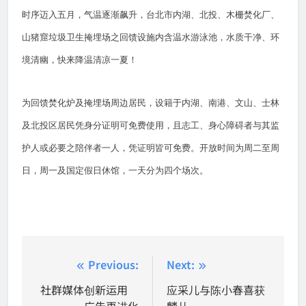
时序迈入五月，气温逐渐飙升，台北市内湖、北投、木栅焚化厂、
山猪窟垃圾卫生掩埋场之回馈设施内含温水游泳池，水质干净、环
境清幽，快来降温清凉一夏！
为回馈焚化炉及掩埋场周边居民，设籍于内湖、南港、文山、士林
及北投区居民凭身分证明可免费使用，且志工、身心障碍者与其监
护人或必要之陪伴者一人，凭证明皆可免费。开放时间为周二至周
日，周一及国定假日休馆，一天分为四个场次。
Post
Previous:
Next:
navigation
社群媒体创新运用
应采儿与陈小春喜获