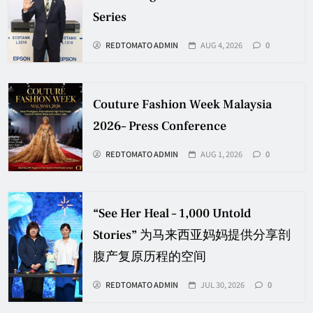
Series
REDTOMATO ADMIN
AUG 4, 2026
0
Couture Fashion Week Malaysia
2026– Press Conference
REDTOMATO ADMIN
AUG 1, 2026
0
“See Her Heal – 1,000 Untold
Stories” 为马来西亚妈妈提供分享剖
腹产复原历程的空间
REDTOMATO ADMIN
JUL 30, 2026
0