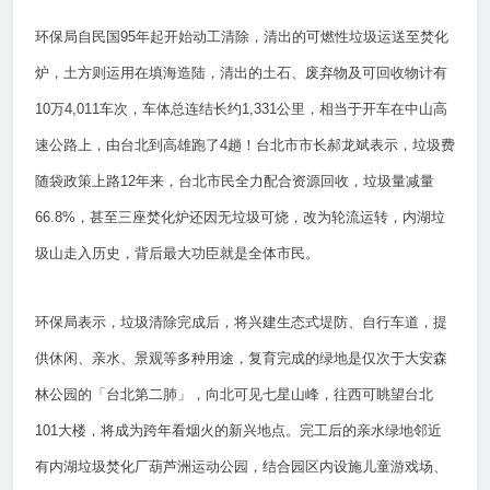
环保局自民国95年起开始动工清除，清出的可燃性垃圾运送至焚化
炉，土方则运用在填海造陆，清出的土石、废弃物及可回收物计有
10万4,011车次，车体总连结长约1,331公里，相当于开车在中山高
速公路上，由台北到高雄跑了4趟！台北市市长郝龙斌表示，垃圾费
随袋政策上路12年来，台北市民全力配合资源回收，垃圾量减量
66.8%，甚至三座焚化炉还因无垃圾可烧，改为轮流运转，内湖垃
圾山走入历史，背后最大功臣就是全体市民。
环保局表示，垃圾清除完成后，将兴建生态式堤防、自行车道，提
供休闲、亲水、景观等多种用途，复育完成的绿地是仅次于大安森
林公园的「台北第二肺」，向北可见七星山峰，往西可眺望台北
101大楼，将成为跨年看烟火的新兴地点。完工后的亲水绿地邻近
有内湖垃圾焚化厂葫芦洲运动公园，结合园区内设施儿童游戏场、