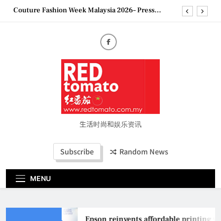
Skip
Couture Fashion Week Malaysia 2026– Press
to
Conference
content
“See Her Heal – 1,000 Untold Stories” 为马来西亚
妈妈提供分享剖腹产复原历程的空间
2026 全国房地产大奖创历史纪录 见证马来西亚房
地产经纪行业蓬勃发展
Epson reinvents affordable printing with next-
generation EcoTank Series
Couture Fashion Week Malaysia 2026– Press
Conference
“See Her Heal – 1,000 Untold Stories” 为马来西亚
妈妈提供分享剖腹产复原历程的空间
生活时尚和娱乐资讯
2026 全国房地产大奖创历史纪录 见证马来西亚房
地产经纪行业蓬勃发展
Subscribe
Random News
MENU
Epson reinvents affordable printing wi