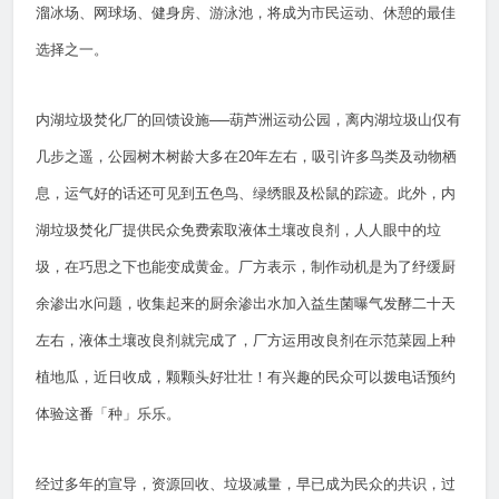
溜冰场、网球场、健身房、游泳池，将成为市民运动、休憩的最佳
选择之一。
内湖垃圾焚化厂的回馈设施──葫芦洲运动公园，离内湖垃圾山仅有
几步之遥，公园树木树龄大多在20年左右，吸引许多鸟类及动物栖
息，运气好的话还可见到五色鸟、绿绣眼及松鼠的踪迹。此外，内
湖垃圾焚化厂提供民众免费索取液体土壤改良剂，人人眼中的垃
圾，在巧思之下也能变成黄金。厂方表示，制作动机是为了纾缓厨
余渗出水问题，收集起来的厨余渗出水加入益生菌曝气发酵二十天
左右，液体土壤改良剂就完成了，厂方运用改良剂在示范菜园上种
植地瓜，近日收成，颗颗头好壮壮！有兴趣的民众可以拨电话预约
体验这番「种」乐乐。
经过多年的宣导，资源回收、垃圾减量，早已成为民众的共识，过