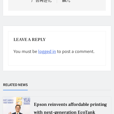
广告再进化
麟儿
LEAVE A REPLY
You must be
logged in
to post a comment.
RELATED NEWS
Epson reinvents affordable printing
with next-generation EcoTank