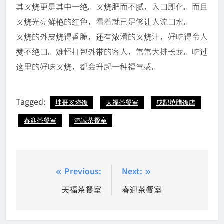
其叉烧更是其中一绝。叉烧肥而不腻，入口即化。而且
叉烧光亮鲜艳的红色，看着就已足够让人流口水。
叉烧的外皮烧得香脆，还有浓滑的叉烧汁，好吃得令人
赞不绝口。难怪打包外带的客人，常常大排长龙。吃过
这里的好味叉烧，都会升起一种福气感。
Tagged:
坤哥叉烧饭
天福茶餐室
成記焼腊饭店
春迎茶餐室
鸿诚茶餐室
Post
Previous:
Next:
navigation
天福茶餐室
春迎茶餐室