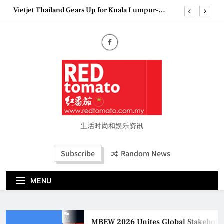
Skip
Vietjet Thailand Gears Up for Kuala Lumpur–
to
Bangkok Service Launch on9 October
content
Epson reinvents affordable printing with next-
generation EcoTank Series
Couture Fashion Week Malaysia 2026– Press
Conference
MBEW 2026 Unites Global Stakeholders to Shape
the Future of Business Events
Vietjet Thailand Gears Up for Kuala Lumpur–
Bangkok Service Launch on9 October
Epson reinvents affordable printing with next-
generation EcoTank Series
生活时尚和娱乐资讯
Couture Fashion Week Malaysia 2026– Press
Conference
Subscribe
Random News
MENU
MBEW 2026 Unites Global Stakeholder