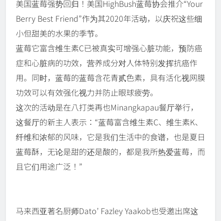
美国蓝莓强势回归！美国HighBush蓝莓协会推介“Your
Berry Best Friend”作为其2020年活动，以庆祝这些细
小但甜美的水果的季节。
蓝莓它富含维生素C已被真实可增强心脏功能，预防癌
症和心脏病的功效，营养成分对人体特别发挥抗癌作
用。同时，蓝莓的蓝莓含花青贰色素，具有活化视网膜
功效可以有效强化视力并防止眼球疲劳。
这次的活动是在八打类再也Minangkapau餐厅举行，
这餐厅的新主人表示：“蓝莓富含维生素C、维生素K、
纤维和浓郁的风味，它是我们生活中的食谱，也是夏日
蓝莓酥，无论是甜的还是酸的，都是我所热爱蓝莓，而
且它们用途广泛！”
马来西亚著名厨师Dato’ Fazley Yaakob也受邀出席这