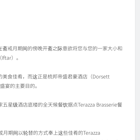
在斋戒月期间的傍晚开斋之际意欲将您与您的一家大小和
tar）。
食佳肴，而这正是梳邦帝盛君豪酒店（Dorsett
开斋盛宴的主要目的。
家五星级酒店底楼的全天候餐饮据点Terazza Brasserie餐
月期间以轮替的方式奉上这些佳肴的Terazza