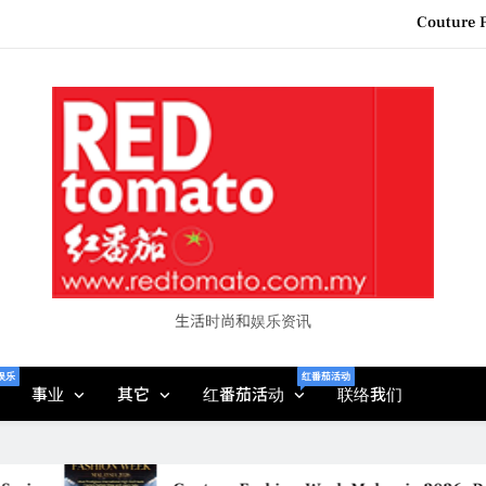
“See Her Heal – 1,000 Unto
2026 全国房地产大奖
Epson reinvents affordabl
Couture F
“See Her Heal – 1,000 Unto
2026 全国房地产大奖
生活时尚和娱乐资讯
娱乐
红番茄活动
事业
其它
红番茄活动
联络我们