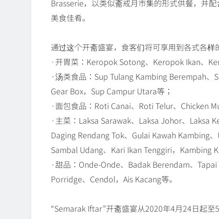
Brasserie，以类似斋戒月市集的形式供餐，
美食佳肴。
通过这个开斋盛宴，食客们将可享用到各式各样
·开胃菜：Keropok Sotong、Keropok Ikan、Ker
·汤类食品：Sup Tulang Kambing Berempah、Sup 
Gear Box，Sup Campur Utara等；
·面包食品：Roti Canai、Roti Telur、Chicken M
·主菜：Laksa Sarawak、Laksa Johor、Laksa K
Daging Rendang Tok、Gulai Kawah Kambing、Ud
Sambal Udang、Kari Ikan Tenggiri，Kambing 
·甜品：Onde-Onde、Badak Berendam、Tapai Pul
Porridge、Cendol，Ais Kacang等。
“Semarak Iftar”开斋盛宴从2020年4月2