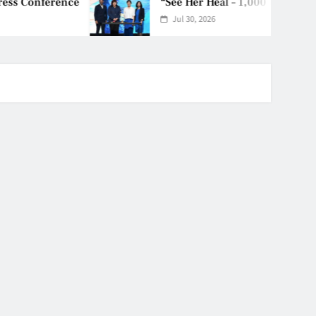
nference
“See Her Heal – 1,000 Unto
Jul 30, 2026