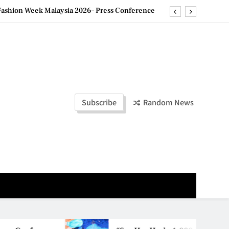
ld Stories” 为马来西亚妈妈提供分享剖腹产复原历程的空间
创历史纪录 见证马来西亚房地产经纪行业蓬勃发展
e printing with next-generation EcoTank Series
ashion Week Malaysia 2026– Press Conference
ld Stories” 为马来西亚妈妈提供分享剖腹产复原历程的空间
Subscribe
Random News
创历史纪录 见证马来西亚房地产经纪行业蓬勃发展