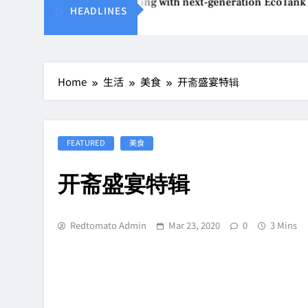
vents affordable printing with next-generation EcoTank Series
HEADLINES
Home
生活
美食
开斋盛宴特辑
FEATURED
美食
开斋盛宴特辑
Redtomato Admin
Mar 23, 2020
0
3 Mins