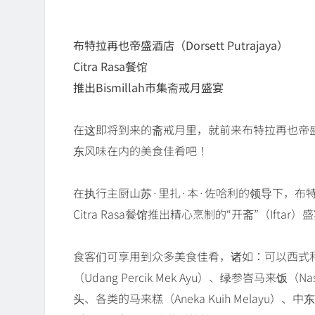
布特拉再也帝盛酒店（Dorsett Putrajaya）
Citra Rasa餐馆
推出Bismillah市集斋戒月盛宴
在这即将到来的斋戒月里，就前来布特拉再也帝盛酒店（
东风味在内的美食佳肴吧！
在执行主厨山苏·里扎·本·佐哈利的领导下，布
Citra Rasa餐馆推出精心烹制的“开斋”（Iftar）
食客们可享用到众多美食佳肴，诸如：可以西式和本土
（Udang Percik Mek Ayu）、绿参峇马来饭（Nas
头、各类的马来糕（Aneka Kuih Melayu）、