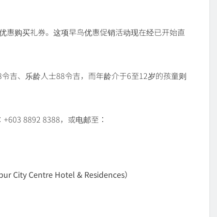
早鸟优惠购买礼券。这项早鸟优惠促销活动现在经已开始直
108令吉、乐龄人士88令吉，而年龄介于6至12岁的孩童则
3 8892 8388，或电邮至：
ty Centre Hotel & Residences）