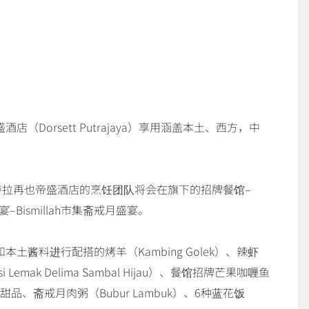
Dorsett Putrajaya）享用涵盖本土、西方，中
特拉再也帝盛酒店的烹饪团队将会在旗下的招牌餐馆–
盛宴–Bismillah市集斋戒月盛宴。
酱料进行配搭的烤羊（Kambing Golek）、辣虾
i Lemak Delima Sambal Hijau）、餐馆招牌芒果咖喱鱼
中东甜品、斋戒月肉粥（Bubur Lambuk）、6种蓝花饭