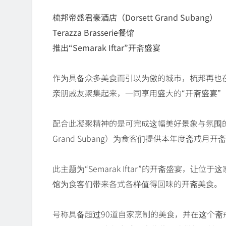
梳邦帝盛君豪酒店（Dorsett Grand Subang）
Terazza Brasserie餐馆
推出“Semarak Iftar”开斋盛宴
作为具备众多美食而引以为傲的城市，梳邦再也
亲朋戚友聚集起来，一同享用盛大的“开斋盛宴”（If
配合此凝聚精神的是可完成这幅美好景象与氛围的美
Grand Subang）为食客们提供本年度斋戒月
此主题为“Semarak Iftar”的开斋盛宴，让位于这
馆为食客们带来各式各样值得回味的开斋美食。
号称具备超过90道自家烹制的美食，并在这个斋戒