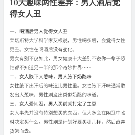
10大趣味两性差异：男人酒后觉
得女人丑
一、喝酒后男人觉得女人丑
莱切斯特大学科学家艾根说，男性喝多后，会觉得女性
更丑。女性在喝酒后没有变化。
男女有别不仅如此，男女健康十大差别不说你一辈子恐
怕都不知道另一半的那个奇妙世界……
二、女人腋下大葱味，男人腋下奶酪味
女性腋下出汗后的味道比男性重。女性腋下汗味通常散
发出大葱味，男性则发出类似奶酪的味道。
三、女人爱闲逛，男人买前就打定了主意
女人事先并没有特别想买的东西，但大多会在闲逛中临
时决定买什么。男性则是计划好要买哪几样，然后直奔
货架而去。