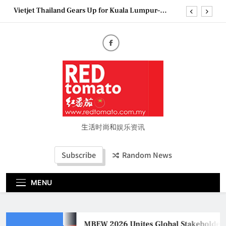
Skip
Vietjet Thailand Gears Up for Kuala Lumpur–
to
Bangkok Service Launch on9 October
content
Epson reinvents affordable printing with next-
generation EcoTank Series
Couture Fashion Week Malaysia 2026– Press
Conference
MBEW 2026 Unites Global Stakeholders to Shape
the Future of Business Events
Vietjet Thailand Gears Up for Kuala Lumpur–
Bangkok Service Launch on9 October
Epson reinvents affordable printing with next-
generation EcoTank Series
生活时尚和娱乐资讯
Couture Fashion Week Malaysia 2026– Press
Conference
Subscribe
Random News
MENU
MBEW 2026 Unites Global Stakeholders t