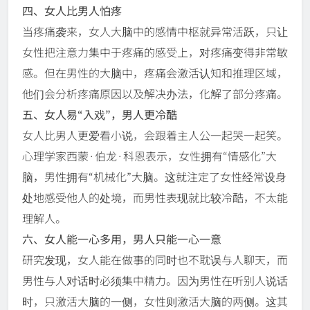
四、女人比男人怕疼
当疼痛袭来，女人大脑中的感情中枢就异常活跃，只让
女性把注意力集中于疼痛的感受上，对疼痛变得非常敏
感。但在男性的大脑中，疼痛会激活认知和推理区域，
他们会分析疼痛原因以及解决办法，化解了部分疼痛。
五、女人易“入戏”，男人更冷酷
女人比男人更爱看小说，会跟着主人公一起哭一起笑。
心理学家西蒙·伯龙·科恩表示，女性拥有“情感化”大
脑，男性拥有“机械化”大脑。这就注定了女性经常设身
处地感受他人的处境，而男性表现就比较冷酷，不太能
理解人。
六、女人能一心多用，男人只能一心一意
研究发现，女人能在做事的同时也不耽误与人聊天，而
男性与人对话时必须集中精力。因为男性在听别人说话
时，只激活大脑的一侧，女性则激活大脑的两侧。这其