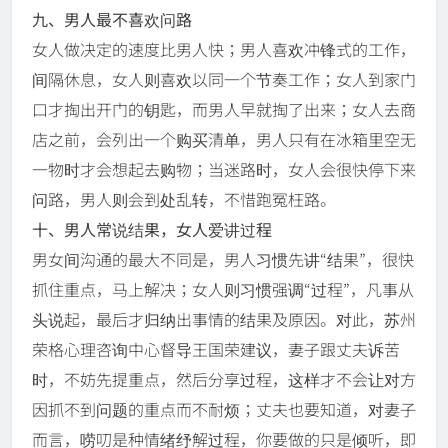
九、男人最不喜欢问路
女人做决定的速度比男人快；男人喜欢冲锋式的工作，
间隔休息，女人则喜欢以同一个节奏工作；女人到家门
口才掏出开门的钥匙，而男人早就掏了出来；女人去商
店之前，会列出一个购买清单，男人只有在冰箱里空无
一物时才会想起去购物；当迷路时，女人会很快停下来
问路，男人则会到处乱转，不惜跑冤枉路。
十、男人常说结果，女人爱讲过程
男女间沟通的最大不同是，男人习惯先讲“结果”，很快
抓住重点，马上解决；女人则习惯强调“过程”，凡事从
头说起，最后才归纳出事情的结果及原因。对此，苏州
荣格心理咨询中心督导王国荣建议，妻子跟丈夫诉苦
时，不妨先提重点，然后分享过程，这样才不会让对方
因抓不到问题的重点而不耐烦；丈夫也要知道，对妻子
而言，唠叨是种情绪纾解过程，你要做的只是倾听，即