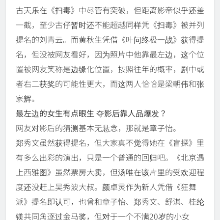
古天乐在《扫毒》中尽管有突破，但距离影帝似乎还差
一截，至少古仔暂时还不能超越同样凭《扫毒》被并列
提名的刘青云。而黄秋生凭借《叶问终极一战》获得提
名，但没被网友看好，因为照片中他靠最左边，这个位
置被网友笑称是边缘化位置，按照往年的概率，剧中或
者右二获奖的可能性更大，而这两人恰恰是梁朝伟和张
家辉。
最左边的女生有点眼生 夺影后靠人品爆发？
网友对影后的猜测基本无悬念，那就是章子怡。
郑秀文虽然获得提名，但大家真不觉得她在《盲探》里
有多么出彩的演出，只是一个普通的回归吧。《北京遇
上西雅图》虽然票房大卖，但汤唯在该片里的受欢迎程
度还没赶上吴秀波大叔。颜卓灵作为新人凭借《狂舞
派》提名即认可，也曾和章子怡、郑秀文、舒淇、桂纶
镁共同角逐过金马奖，但对于一个不满20岁的小女