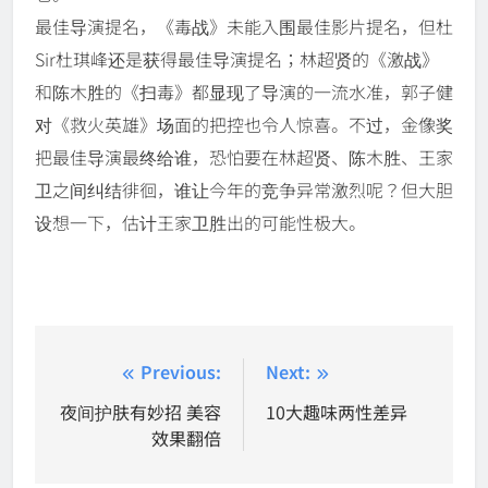
最佳导演提名，《毒战》未能入围最佳影片提名，但杜
Sir杜琪峰还是获得最佳导演提名；林超贤的《激战》
和陈木胜的《扫毒》都显现了导演的一流水准，郭子健
对《救火英雄》场面的把控也令人惊喜。不过，金像奖
把最佳导演最终给谁，恐怕要在林超贤、陈木胜、王家
卫之间纠结徘徊，谁让今年的竞争异常激烈呢？但大胆
设想一下，估计王家卫胜出的可能性极大。
Post
Previous:
Next:
navigation
夜间护肤有妙招 美容
10大趣味两性差异
效果翻倍