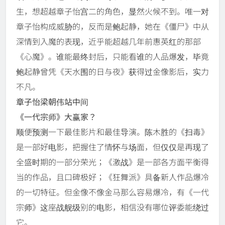
生，想超越章子怡宫二的角色，显然火候不到。唯一对
章子怡构成威胁的，反而是鲍起静，她在《僵尸》中从
深情到入魔的表现，近乎能超越几年前惠英红的那部
《心魔》。谁能最终封后，只能看谁的人品爆发，毕竟
鲍起静曾凭《天水围的日与夜》获得过金像影后，实力
不凡。
章子怡梁朝伟站中间
《一代宗师》大赢家？
顺便预测一下最佳影片和最佳导演。陈木胜的《扫毒》
是一部好电影，把握住了情怀与场面，但仅仅是再现了
全盛时期的一部分荣光；《激战》是一部各方面平衡得
当的作品，且口碑极好；《狂舞派》具备新人作品爆冷
的一切特征。但金像不像金马那么容易爆冷，有《一代
宗师》这座战舰级别的电影，相信没有哪位评委能绕过
它。