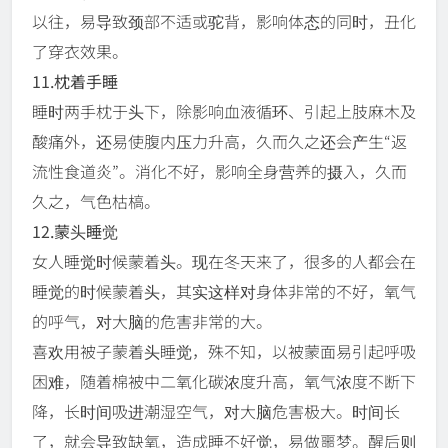
以往，易导致颈部不适或驼背，影响体态的同时，丑化
了穿衣效果。
11.枕着手睡
睡时两手枕于头下，除影响血液循环、引起上肢麻木及
酸痛外，还易使腹内压力升高，久而久之还会产生“返
流性食道炎”。消化不好，影响全身营养的摄入，久而
久之，气色枯槁。
12.蒙头睡觉
女人睡觉时候蒙着头。现在冬天来了，很多的人都会在
睡觉的时候蒙着头，其实这样对身体非常的不好，氧气
的呼气，对大脑的危害非常的大。
喜欢用被子蒙着头睡觉，殊不知，以被蒙面易引起呼吸
困难，随着棉被中二氧化碳浓度升高，氧气浓度不断下
降，长时间吸进潮湿空气，对大脑危害极大。时间长
了，就会导致缺氧，造成睡不好觉，易做噩梦。醒后则