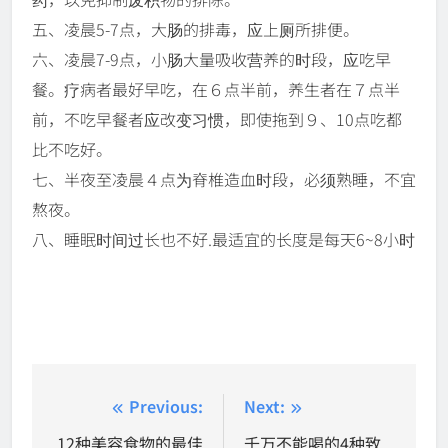
五、凌晨5-7点，大肠的排毒，应上厕所排便。
六、凌晨7-9点，小肠大量吸收营养的时段，应吃早
餐。疗病者最好早吃，在６点半前，养生者在７点半
前，不吃早餐者应改变习惯，即使拖到９、10点吃都
比不吃好。
七、半夜至凌晨４点为脊椎造血时段，必须熟睡，不宜
熬夜。
八、睡眠时间过长也不好.最适宜的长度是每天6~8小时
Post
Previous:
Next:
navigation
12种美容食物的最佳
千万不能喝的4种致