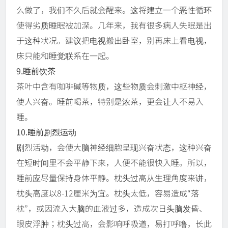
么做了，我们不久后就会醒来。这将建立一个恶性循环
使得劣质睡眠被加深。几年来，我有很多病人失眠是出
于这种状况。建议把电视搬出卧室，别再床上看电视，
床只能和睡觉联系在一起。
9.睡前饮茶
茶叶中含有咖啡碱等物质，这些物质会刺激中枢神经，
使人兴奋。睡前喝茶，特别是浓茶，更会让人不易入
睡。
10.睡前剧烈运动
剧烈活动，会使大脑神经细胞呈现兴奋状态，这种兴奋
在短时间里不会平静下来，人便不能很快入睡。所以，
睡前应尽量保持身体平静。枕头过高从生理角度来讲，
枕头高度以8-12厘米为宜。枕头太低，容易造成“落
枕”，或因流入大脑的血液过多，造成次日头脑发昏、
眼皮浮肿；枕头过高，会影响呼吸道，易打呼噜，长此