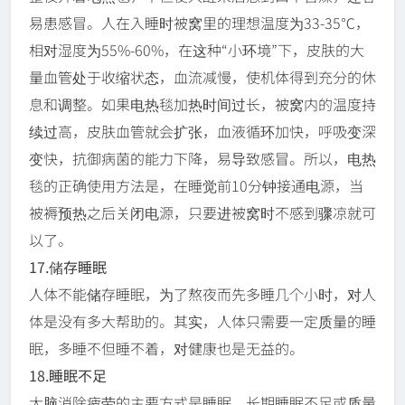
易患感冒。人在入睡时被窝里的理想温度为33-35℃，
相对湿度为55%-60%，在这种“小环境”下，皮肤的大
量血管处于收缩状态，血流减慢，使机体得到充分的休
息和调整。如果电热毯加热时间过长，被窝内的温度持
续过高，皮肤血管就会扩张，血液循环加快，呼吸变深
变快，抗御病菌的能力下降，易导致感冒。所以，电热
毯的正确使用方法是，在睡觉前10分钟接通电源，当
被褥预热之后关闭电源，只要进被窝时不感到骤凉就可
以了。
17.储存睡眠
人体不能储存睡眠，为了熬夜而先多睡几个小时，对人
体是没有多大帮助的。其实，人体只需要一定质量的睡
眠，多睡不但睡不着，对健康也是无益的。
18.睡眠不足
大脑消除疲劳的主要方式是睡眠。长期睡眠不足或质量