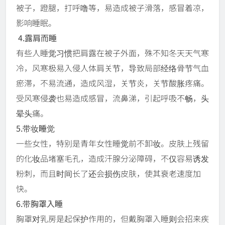
被子，蹬腿，打呼噜等，易造成被子滑落，感冒着凉，
影响睡眠。
4.露肩而睡
有些人睡觉习惯把肩露在被子外面，殊不知冬天天气寒
冷，风寒极易入侵人体肩关节，导致局部经络骨节气血
瘀滞，不易流通，造成风湿，关节炎，关节酸胀疼痛。
受风寒侵袭也易造成感冒，流鼻涕，引起呼吸不畅，头
晕头痛。
5.带妆睡觉
一些女性，特别是青年女性睡觉前不卸妆。皮肤上残留
的化妆品堵塞毛孔，造成汗腺分泌障碍，不仅容易诱发
粉刺，而且时间长了还会损伤皮肤，使其衰老速度加
快。
6.带胸罩入睡
胸罩对乳房是起保护作用的，但戴胸罩入睡则会招来疾