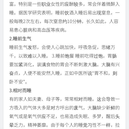
富，特别是一些职业女性的应酬较多，常会伴着微醉入
睡。据医学研究表明，睡前饮酒入睡后易出现窒息，一
般每晚2次左右，每次窒息约10分钟。长久如此，人容
易患心脏病和高血压等疾病。
2.睡前生气
睡前生气发怒，会使人心跳加快，呼吸急促，思绪万
千，以致难以入睡。 3.睡前饱餐 睡前吃得过饱，胃肠
要加紧消化，装满食物的胃会不断刺激大脑。大脑有兴
奋点，人便不能安然入睡，正如中医所说“胃不和，则
卧不安”。
3.相对而睡
有的家人如夫妻、母子等，常常相对而睡。这会导致一
方吸入的气体大多是对方呼出的废气，大脑缺少新鲜的
氧气或是氧气供应不足，也易造成失眠、多梦，醒后头
晕乏力，精神萎靡。由于每个人的睡觉习性不一样，拉