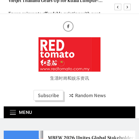
Skip
Epson reinvents affordable printing with next-
to
generation EcoTank Series
content
Couture Fashion Week Malaysia 2026– Press
Conference
MBEW 2026 Unites Global Stakeholders to Shape
the Future of Business Events
Vietjet Thailand Gears Up for Kuala Lumpur–
Bangkok Service Launch on9 October
Epson reinvents affordable printing with next-
generation EcoTank Series
Couture Fashion Week Malaysia 2026– Press
Conference
生活时尚和娱乐资讯
Subscribe
Random News
MENU
MBEW 2026 Unites Global Stakeholders to 