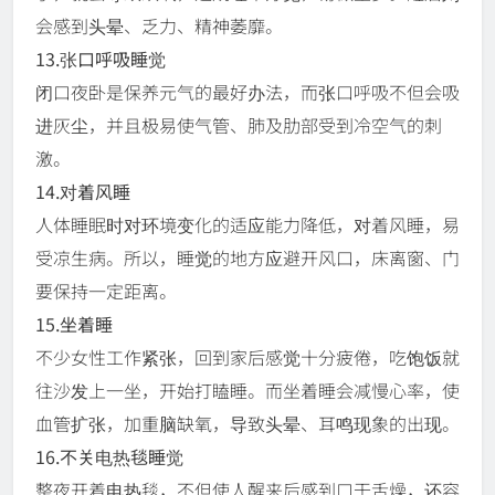
会感到头晕、乏力、精神萎靡。
13.张口呼吸睡觉
闭口夜卧是保养元气的最好办法，而张口呼吸不但会吸
进灰尘，并且极易使气管、肺及肋部受到冷空气的刺
激。
14.对着风睡
人体睡眠时对环境变化的适应能力降低，对着风睡，易
受凉生病。所以，睡觉的地方应避开风口，床离窗、门
要保持一定距离。
15.坐着睡
不少女性工作紧张，回到家后感觉十分疲倦，吃饱饭就
往沙发上一坐，开始打瞌睡。而坐着睡会减慢心率，使
血管扩张，加重脑缺氧，导致头晕、耳鸣现象的出现。
16.不关电热毯睡觉
整夜开着电热毯，不但使人醒来后感到口干舌燥，还容