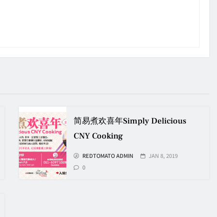
简易煮欢喜年Simply Delicious
CNY Cooking
REDTOMATO ADMIN
JAN 8, 2019
0