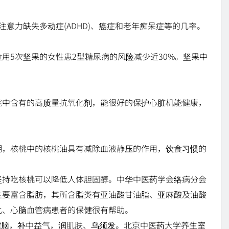
注意力缺失多动症(ADHD)、癌症和老年痴呆症等的几率。
用5次坚果的女性患2型糖尿病的风险减少近30%。坚果中
桃中含有的高质量抗氧化剂，能很好的保护心脏机能健康，
明，核桃中的核桃油具有减除血液静压的作用，饮食习惯的
坚持吃核桃可以降低人体胆固醇。中华中医药学会络病分会
主要富含脂肪，其所含脂类有亚油酸甘油脂、亚麻酸及油酸
化、心脑血管病患者的保健很有帮助。
健脑，补中益气，润肌肤、乌须发。北京中医药大学养生室