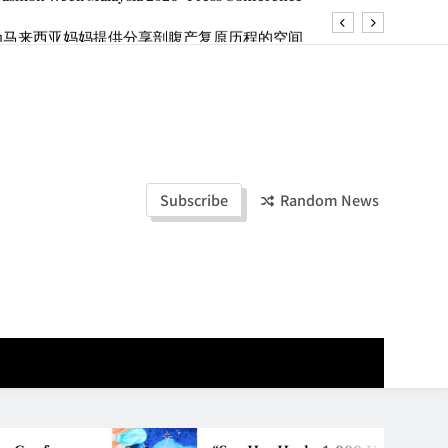
ld Stories” 为马来西亚妈妈提供分享剖腹产复原历程的空间
创历史纪录 见证马来西亚房地产经纪行业蓬勃发展
e printing with next-generation EcoTank Series
ashion Week Malaysia 2026– Press Conference
ld Stories” 为马来西亚妈妈提供分享剖腹产复原历程的空间
Subscribe
Random News
创历史纪录 见证马来西亚房地产经纪行业蓬勃发展