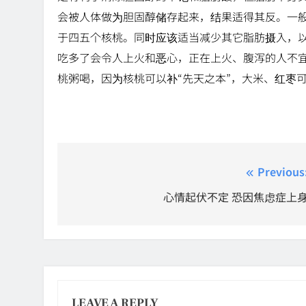
会被人体做为胆固醇储存起来，结果适得其反。一般
于四五个核桃。同时应该适当减少其它脂肪摄入，
吃多了会令人上火和恶心，正在上火、腹泻的人不
桃粥喝，因为核桃可以补“先天之本”，大米、红枣
Post
Previous
navigation
心情起伏不定 恐因焦虑症上
LEAVE A REPLY