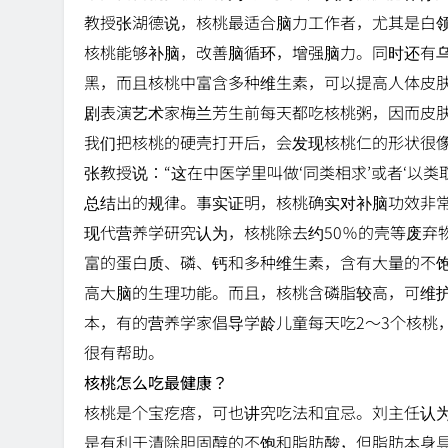
教授张湖德说，核桃最适合脑力工作者，尤其是白
核桃能够补脑，改善脑循环，增强脑力。同时还有乌
黑，而且核桃中富含多种维生素，可以提高人体皮
剧表演艺术家梅兰芳生前每天都吃核桃粥，因而皮
我们把核桃的硬壳打开后，会发现核桃仁的形状很
张教授说：“这在中医学里叫做‘同类相求’或者‘以
总结出的规律。事实证明，核桃确实对补脑功效非常
现代营养学研究认为，核桃除去约50％的壳等废弃物
富的蛋白质、磷、钙和多种维生素，含有大量的不
高大脑的生理功能。而且，核桃含磷脂较高，可维
本，有的营养学家倡导学龄儿童每天吃2～3个核桃
很有帮助。
核桃怎么吃最健康？
核桃是个宝疙瘩，可也讲究吃法和宜忌。刘主任认
是有利于清除胆固醇的不饱和脂肪酸，但脂肪本身