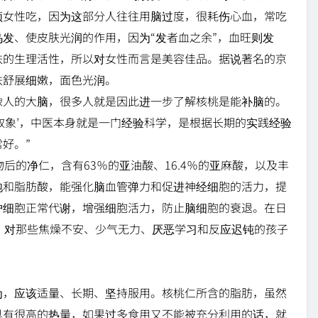
领女性吃，因为这部分人往往用脑过度，很耗伤心血，常吃
发、使皮肤光润的作用，因为“发者血之余”，血旺则发
肤的生理活性，所以对女性而言是美容佳品。据说著名的京
肤舒展细嫩，面色光润。
像人的大脑，很多人就是因此进一步了解核桃是能补脑的。
类取象’，中医本身就是一门经验科学，是根据长期的实践经验
好。”
后的净仁，含有63％的亚油酸、16.4％的亚麻酸，以及丰
饱和脂肪酸，能强化脑血管弹力和促进神经细胞的活力，提
护细胞正常代谢，增强细胞活力，防止脑细胞的衰退。在日
，对那些焦燥不安、少气无力、厌恶学习和反应迟钝的孩子
为，应该适量、长期、坚持服用。核桃仁所含的脂肪，虽然
具有很高的热量，如果过多食用又不能被充分利用的话，就