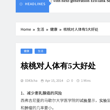
nvents affordable printing with next-generation EcoTank Serie
HEADLINES
26
Home
生活
健康
核桃对人体有5大好处
健康
生活
核桃对人体有5大好处
0343cha
Apr 15, 2014
0
1 Mins
1、减少患乳腺癌的风险
西弗吉尼亚的马歇尔大学医学院的试验显示，实验鼠
和肿瘤的几率要小。