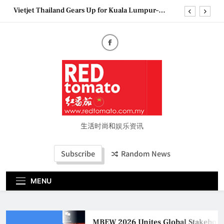
Skip
Vietjet Thailand Gears Up for Kuala Lumpur–
to
Bangkok Service Launch on9 October
content
Epson reinvents affordable printing with next-
generation EcoTank Series
Couture Fashion Week Malaysia 2026– Press
Conference
MBEW 2026 Unites Global Stakeholders to Shape
the Future of Business Events
Vietjet Thailand Gears Up for Kuala Lumpur–
Bangkok Service Launch on9 October
Epson reinvents affordable printing with next-
generation EcoTank Series
生活时尚和娱乐资讯
Couture Fashion Week Malaysia 2026– Press
Conference
Subscribe
Random News
MENU
MBEW 2026 Unites Global Stakeholder