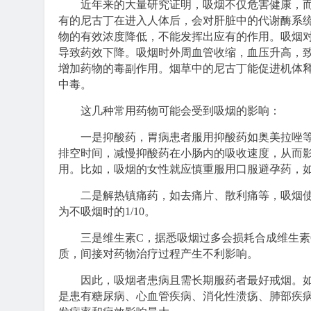
近年来的大量研究证明，吸烟不仅危害健康，而
有的尼古丁在进入人体后，会对肝脏中的代谢酶系
物的有效浓度降低，不能发挥出应有的作用。吸烟
导致药效下降。吸烟时外周血管收缩，血压升高，
增加药物的毒副作用。烟草中的尼古丁能促进机体
中毒。
这几种常用药物可能会受到吸烟的影响：
一是抑酸药
，胃病患者服用抑酸药如奥美拉唑
排空时间，减慢抑酸药在小肠内的吸收速度，从而
用。比如，吸烟的女性就应慎重服用口服避孕药，
二是解热镇痛药
，如去痛片、散利痛等，吸烟
为不吸烟时的1/10。
三是维生素C
，据悉吸烟过多会损耗合成维生素
质，间接对药物治疗过程产生不利影响。
因此，吸烟者患病且需长期服药者最好戒烟。如
是患有糖尿病、心血管疾病、消化性溃疡、肺部疾