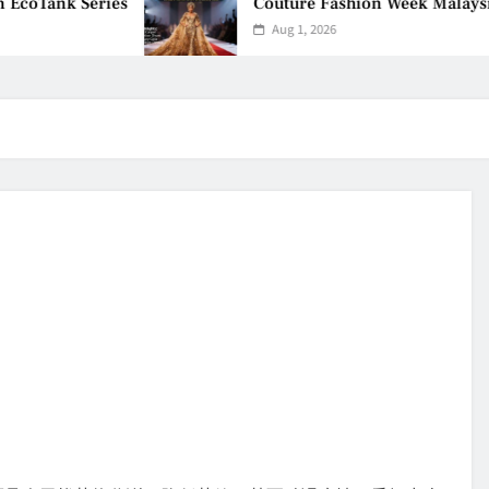
coTank Series
Couture Fashion Week Malaysia 2
Aug 1, 2026