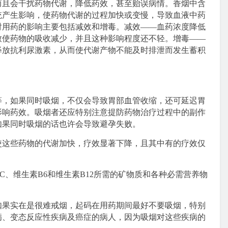
且会干扰药物代谢，降低药效，甚至贻误病情。香烟中含
统产生影响，使药物代谢的过程加快或变慢，导致血液中药
对用药的影响主要包括减效和增毒。减效——血药浓度降低
致使药物的吸收减少，并且这种影响程度还不轻。增毒——
释放抗利尿激素，从而使代谢产物不能及时排泄而发生蓄积
等，如果同时吸烟，不仅会导致胃部血管收缩，还可延迟胃
影响药效。吸烟者还应特别注意提防药物治疗过程中的副作
如果同时吸烟的话也许会导致避孕失败。
使这些药物的代谢加快，疗效显著下降，且其中有的疗效仅
C、维生素B6和维生素B12所需的矿物质和各种必需营养物
果实在是很难戒烟，起码在用药期间最好不要吸烟，特别
病、变态反应性疾病及癌症的病人，因为吸烟对这些疾病的