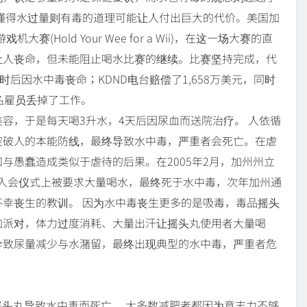
懂得水过量则有毒的道理可能让人付出巨大的代价。美国加
赛(Hold Your Wee for a Wii)，在这一场大赛的直
让人丧命，但未能阻止喝水比赛的继续。比赛坚持完成，代
)在几小时后因水中毒丧命；KDND电台赔偿了1,658万美元，同时
名雇员丢掉了工作。
容，于是每天喝3升水，4天后因尿血而送院治疗。 人依循
突破人的本能防线，最终导致水中毒，严重者会死亡。在虐
与愚蠢造成类似于虐待的后果。在2005年2月，加州州立
)在兄弟会入会仪式上被要求大量喝水，最终死于水中毒，次年加州通
幸丧生的教训。 因为水中毒丧生更多的是吸毒，毒品摇头
加派对，体力过度消耗、大量出汗让摇头丸使用者大量喝
导致尿量减少与水潴留，最终出现典型的水中毒，严重者危
为摇头丸导致水中毒而死亡。 大多数减肥者都因为意志力不够