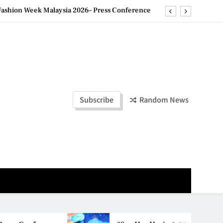
ld Stories” 为马来西亚妈妈提供分享剖腹产复原历程的空间
创历史纪录 见证马来西亚房地产经纪行业蓬勃发展
e printing with next-generation EcoTank Series
ashion Week Malaysia 2026– Press Conference
ld Stories” 为马来西亚妈妈提供分享剖腹产复原历程的空间
Subscribe
Random News
创历史纪录 见证马来西亚房地产经纪行业蓬勃发展