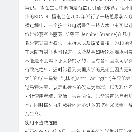
常识。 水在生活中的确是有益有价值的东西，但不
州的KDND广播电台在2007年举行了一场憋尿获WII游戏机大
播过程中，一个护士打电话警告主持人水中毒可以
价是参赛者杰丽芬·斯尊基(Jennifer Strange
名誉蒙受巨大损失；主持人以及该节目相关的10余
在大陆有媒体也曾报道，长沙某孕妇听说多喝水可美
本能是不会喝下那么多的水的，但有各种因素可以
待致死之外，还时常看到美国大学的兄弟会因为无知
大学的学生马特·凯林顿(Matt Carrington
过马特法案，认定欺辱性的仪式为重罪，以汲取他不
丸让使用者精力充沛、兴奋愉悦、常常通宵达旦参
水，同时摇头丸刺激身体分泌过多的抗利尿激素，
及生命。
使用不当致危险
前不久在2013年9月，一名20岁的荷兰学生就因