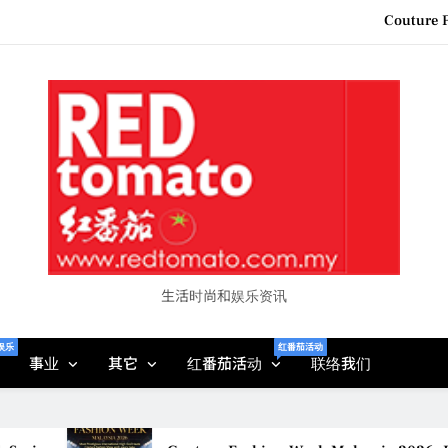
“See Her Heal – 1,000 Unto
2026 全国房地产大奖
Epson reinvents affordabl
Couture F
“See Her Heal – 1,000 Unto
2026 全国房地产大奖
生活时尚和娱乐资讯
娱乐
红番茄活动
事业
其它
红番茄活动
联络我们