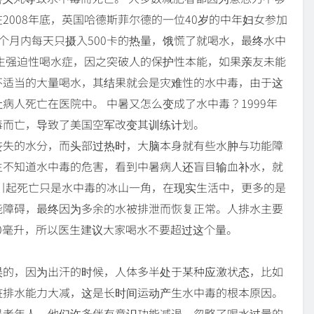
2008年底，英国哈德斯菲尔德的一位40岁的中年妇女参加
项目，在三个月内每天只摄入500卡的热量，饿慌了就喝水，最终水中
生强迫性喝水症，因之突破人的保护性本能，如果亲友未能
不适当的大量喝水，其结果就会是灾难性的水中毒，由于这
病人死亡在医院中。 中暑又怎么变成了水中毒？1999年
毒而亡，导致了美国空军改变其训练计划。
丧失的水分，而头部过热时，大脑本身就有些水肿与功能障
生不知道水中毒的危害，看到中暑病人还盲目输血补水，就
引起死亡只是水中毒的冰山一角，在现实生活中，更多的是
能障碍，最终因为多余的水被排泄而恢复正常。人排水主要
00毫升，所以医生建议大家喝水不要超过这个量。
误的，因为出汗的时候，人体多半处于某种应激状态，比如
脏排水能力大减，这是长时间运动产生水中毒的根本原因。
是老年人，他们许多伴有意识功能减退，忽略了喝水过量的