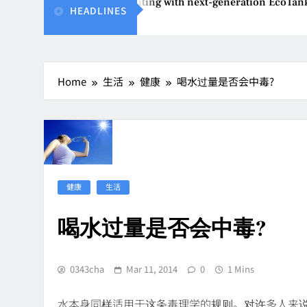
einvents affordable printing with next-generation EcoTank Ser
HEADLINES
2026
Home
生活
健康
喝水过量是否会中毒?
健康
生活
喝水过量是否会中毒?
0343cha
Mar 11, 2014
0
1 Mins
水本身同样适用于这条毒理学的规则。对许多人来