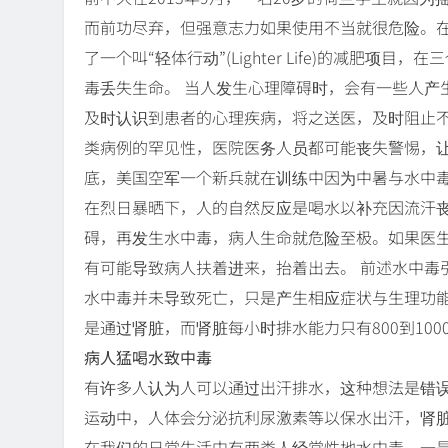
而前功尽弃，但强意志力如果使用不当就很危险。在
了一个叫“轻体行动”(Lighter Life)的减肥
毒丢失生命。 当人发生心理障碍时，会有一些人产
及时认识到患者的心理疾病，将之送医，及时阻止
类病例的罕见性，医院医务人员都可能丧失警惕，让
底，美国空军一个新兵就在训练中因为中暑与水中
在烈日暴晒下，人的自然反应是喝水以补充因流汗
碍，再发生水中毒，病人生命就危险至极。如果医
有可能导致病人扶着进来，抬着出去。 前述水中毒
水中毒并未导致死亡，只是产生相应症状与生理功
是通过肾脏，而肾脏每小时排水能力只有800到10
病人猛喝水致中毒
有许多人认为人可以通过出汗排水，这种想法是错
运动中，人体会分泌抗利尿激素等以保水出汗，肾
在我们的日常生活中有两类人经常性地水中毒，一