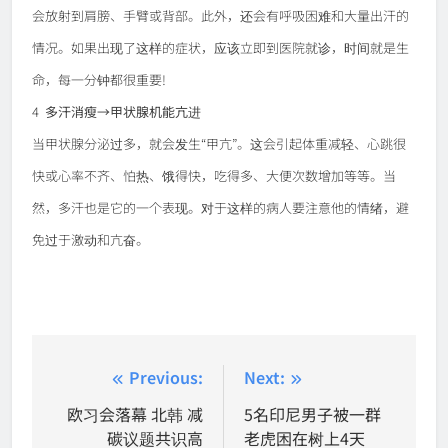
会放射到肩膀、手臂或背部。此外，还会有呼吸困难和大量出汗的
情况。如果出现了这样的症状，应该立即到医院就诊，时间就是生
命，每一分钟都很重要!
4
多汗消瘦→甲状腺机能亢进
当甲状腺分泌过多，就会发生“甲亢”。这会引起体重减轻、心跳很
快或心率不齐、怕热、饿得快，吃得多、大便次数增加等等。当
然，多汗也是它的一个表现。对于这样的病人要注意他的情绪，避
免过于激动和亢奋。
Post
Previous:
Next:
navigation
欧习会落幕 北韩 减
5名印尼男子被一群
碳议题共识高
老虎困在树上4天