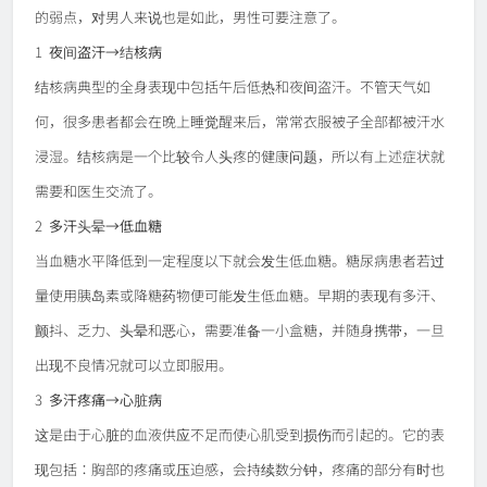
的弱点，对男人来说也是如此，男性可要注意了。
1
夜间盗汗→结核病
结核病典型的全身表现中包括午后低热和夜间盗汗。不管天气如
何，很多患者都会在晚上睡觉醒来后，常常衣服被子全部都被汗水
浸湿。结核病是一个比较令人头疼的健康问题，所以有上述症状就
需要和医生交流了。
2
多汗头晕→低血糖
当血糖水平降低到一定程度以下就会发生低血糖。糖尿病患者若过
量使用胰岛素或降糖药物便可能发生低血糖。早期的表现有多汗、
颤抖、乏力、头晕和恶心，需要准备一小盒糖，并随身携带，一旦
出现不良情况就可以立即服用。
3
多汗疼痛→心脏病
这是由于心脏的血液供应不足而使心肌受到损伤而引起的。它的表
现包括：胸部的疼痛或压迫感，会持续数分钟，疼痛的部分有时也