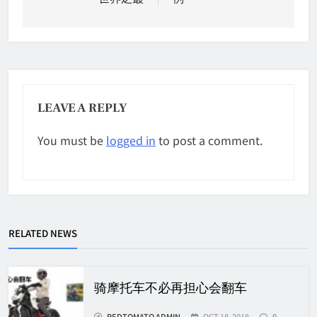
LEAVE A REPLY
You must be
logged in
to post a comment.
RELATED NEWS
骑摩托车不必再担心会翻车
REDTOMATO ADMIN
OCT 18, 2018
0