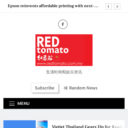
Skip
Epson reinvents affordable printing with next-
to
generation EcoTank Series
content
Couture Fashion Week Malaysia 2026– Press
Conference
“See Her Heal – 1,000 Untold Stories” 为马来西亚
妈妈提供分享剖腹产复原历程的空间
Vietjet Thailand Gears Up for Kuala Lumpur–
Bangkok Service Launch on9 October
Epson reinvents affordable printing with next-
generation EcoTank Series
Couture Fashion Week Malaysia 2026– Press
Conference
生活时尚和娱乐资讯
“See Her Heal – 1,000 Untold Stories” 为马来西亚
妈妈提供分享剖腹产复原历程的空间
Subscribe
Random News
MENU
Vietjet Thailand Gears Up for Kuala