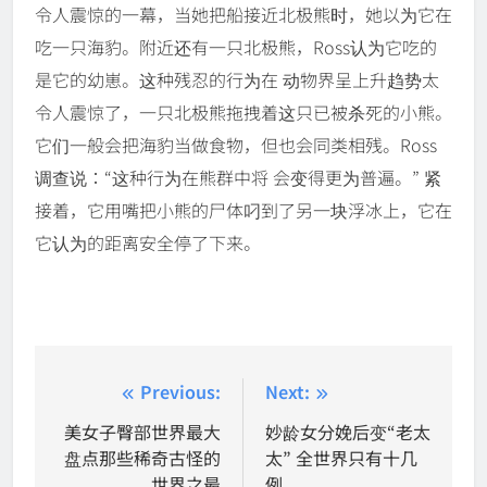
令人震惊的一幕，当她把船接近北极熊时，她以为它在
吃一只海豹。附近还有一只北极熊，Ross认为它吃的
是它的幼崽。这种残忍的行为在 动物界呈上升趋势太
令人震惊了，一只北极熊拖拽着这只已被杀死的小熊。
它们一般会把海豹当做食物，但也会同类相残。Ross
调查说：“这种行为在熊群中将 会变得更为普遍。” 紧
接着，它用嘴把小熊的尸体叼到了另一块浮冰上，它在
它认为的距离安全停了下来。
Post
Previous:
Next:
navigation
美女子臀部世界最大
妙龄女分娩后变“老太
盘点那些稀奇古怪的
太” 全世界只有十几
世界之最
例