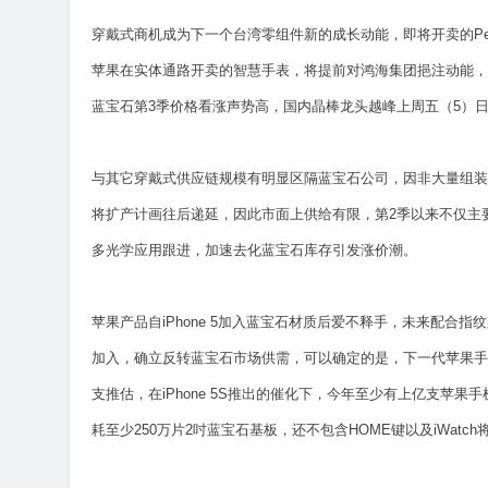
穿戴式商机成为下一个台湾零组件新的成长动能，即将开卖的Pebb
苹果在实体通路开卖的智慧手表，将提前对鸿海集团挹注动能，而
蓝宝石第3季价格看涨声势高，国内晶棒龙头越峰上周五（5）日持
与其它穿戴式供应链规模有明显区隔蓝宝石公司，因非大量组装
将扩产计画往后递延，因此市面上供给有限，第2季以来不仅主要出
多光学应用跟进，加速去化蓝宝石库存引发涨价潮。
苹果产品自iPhone 5加入蓝宝石材质后爱不释手，未来配合指
加入，确立反转蓝宝石市场供需，可以确定的是，下一代苹果手机
支推估，在iPhone 5S推出的催化下，今年至少有上亿支苹
耗至少250万片2吋蓝宝石基板，还不包含HOME键以及iWatc