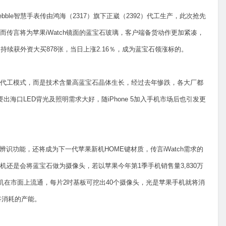
le智慧手表传由鸿海（2317）旗下正崴（2392）代工生产，此次抢先
传言将为苹果iWatch镜面的蓝宝石玻璃，客户端备货动作更加紧凑，
续获外资大买878张，当日上涨2.16％，成为蓝宝石领涨标的。
代工模式，而是技术含量高蓝宝石晶体生长，经过去年惨跌，各大厂都
海口LED背光及照明需求大好，随iPhone 5加入手机市场后也引发更
纹辨识功能，还将成为下一代苹果新机HOME键材质，传言iWatch需求的
还是会将蓝宝石做为摄像头，若以苹果今年第1季手机销售量3,830万
果手机在市面上流通，每片2吋基板可挖出40个摄像头，光是苹果手机就将消
h将消耗的产能。