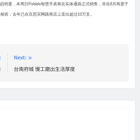
明显，本周日Pebble智慧手表将在实体通路正式销售，并在8月再度于
平台相容，去年已在百思买网路商店上卖出超过10万支。
:
Next:
习
台南府城 慢工磨出生活厚度