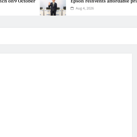
n9 October
Epson reinvents affordable printing
Aug 4, 2026