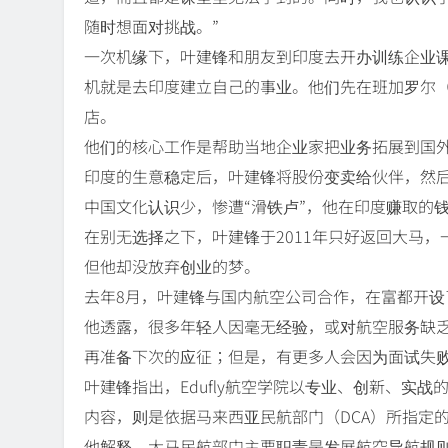
随时想面对挑战。”
一次机缘下，叶建锋和朋友到印度去开办训练企业课
机就是去印度建立自己的事业。他们先在班加罗尔
店。
他们的核心工作是帮助当地企业家把业务拓展到国
印度的生意稳定后，叶建锋将股份变卖给伙伴，然
中国文化认识少，惨遭“滑铁卢”，他在印度赚取的
在别无选择之下，叶建锋于2011年只好返回大马
但他却没放弃创业的梦。
去年8月，叶建锋与国内航空公司合作，在富都开设了E
他透露，很多年轻人因毫无经验，或对航空服务缺
再准备下次的应征；但是，有更多人会因为面试失
叶建锋指出，Edufly航空学院以专业、创新、实
内容，则是依据马来西亚民航部门（DCA）所指定
他解释，大马民航部门主要职责是发展航空导航规