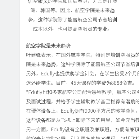
训空服员的学院如雨后春笋，尤其是在澳
洲、韩国等。因此，航空学院是未来趋
势，这种学院除了能替航空公司节省培训
成本以外，也可提高空服员的专业。
航空学院是未来趋势
叶建锋表示，在国外航空学院，特别是培训空服员
院是未来趋势，这种学院除了能替航空公司节省培
另外，Edufly也提供奖学金计划，在学生接受2
退还给学生。目前，45天课程的学费为8888令吉。
“Edufly也和多家航空公司配合课程教学，航空
及面试过程，并给予学生辅助教学甚至推荐有潜质的
在硬体设备上，Edufly拥有9000平方尺的教学
这些设备都是从飞机上卸除下来的用具，如今充当
另一方面，Edufly设有全职班及兼职班，方便有
航空专科学院发展，引入更多的技术课程，包括飞