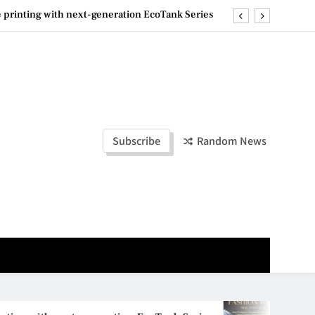
ashion Week Malaysia 2026– Press Conference
ld Stories” 为马来西亚妈妈提供分享剖腹产复原历程的空间
la Lumpur–Bangkok Service Launch on9 October
e printing with next-generation EcoTank Series
ashion Week Malaysia 2026– Press Conference
Subscribe
Random News
ld Stories” 为马来西亚妈妈提供分享剖腹产复原历程的空间