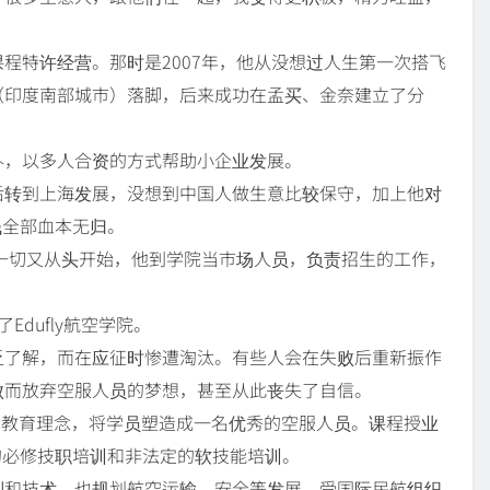
程特许经营。那时是2007年，他从没想过人生第一次搭飞
（印度南部城市）落脚，后来成功在孟买、金奈建立了分
外，以多人合资的方式帮助小企业发展。
后转到上海发展，没想到中国人做生意比较保守，加上他对
钱全部血本无归。
，一切又从头开始，他到学院当市场人员，负责招生的工作，
dufly航空学院。
乏了解，而在应征时惨遭淘汰。有些人会在失败后重新振作
败而放弃空服人员的梦想，甚至从此丧失了自信。
战的教育理念，将学员塑造成一名优秀的空服人员。课程授业
的必修技职培训和非法定的软技能培训。
则和技术，也规划航空运输、安全等发展，受国际民航组织