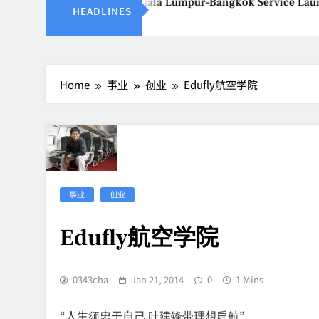
Thailand Gears Up for Kuala Lumpur–Bangkok Service Launch o
HEADLINES
26
Home
事业
创业
Edufly航空学院
事业
创业
Edufly航空学院
0343cha
Jan 21, 2014
0
1 Mins
“人生须忠于自己,
叶建锋带理想启航”