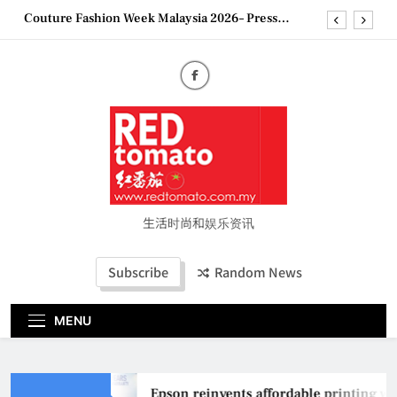
Skip
Couture Fashion Week Malaysia 2026– Press
to
Conference
content
“See Her Heal – 1,000 Untold Stories” 为马来西亚
妈妈提供分享剖腹产复原历程的空间
2026 全国房地产大奖创历史纪录 见证马来西亚房
地产经纪行业蓬勃发展
Epson reinvents affordable printing with next-
generation EcoTank Series
Couture Fashion Week Malaysia 2026– Press
Conference
“See Her Heal – 1,000 Untold Stories” 为马来西亚
妈妈提供分享剖腹产复原历程的空间
生活时尚和娱乐资讯
2026 全国房地产大奖创历史纪录 见证马来西亚房
地产经纪行业蓬勃发展
Subscribe
Random News
MENU
Epson reinvents affordable printing wi