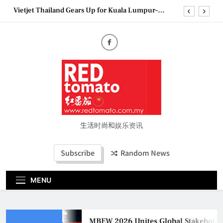
Skip
Vietjet Thailand Gears Up for Kuala Lumpur–
to
Bangkok Service Launch on9 October
content
Epson reinvents affordable printing with next-
generation EcoTank Series
Couture Fashion Week Malaysia 2026– Press
Conference
MBEW 2026 Unites Global Stakeholders to Shape
the Future of Business Events
Vietjet Thailand Gears Up for Kuala Lumpur–
Bangkok Service Launch on9 October
Epson reinvents affordable printing with next-
generation EcoTank Series
生活时尚和娱乐资讯
Couture Fashion Week Malaysia 2026– Press
Conference
Subscribe
Random News
MENU
MBEW 2026 Unites Global Stakeholders