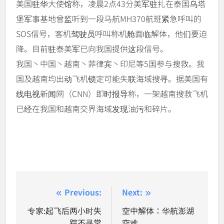
美国驻华大使馆称，凌晨2点43分美军驻扎在泰国乌塔
堡军事基地曾监听到一段马航MH370航班紧急呼叫的
SOS信号，客机驾驶员呼叫称机舱面临解体，他们要迫
降。目前驻泰美军已向我国提供这段信号。
我国丶中国丶越南丶菲律宾丶印尼等5国参与搜救。我
国及越南均出动飞机锁定可能失联海域搜寻。据美国有
线电视新闻网（CNN）即时报导称，一架越南搜救飞机
已经在我国和越南交界海域发现油污和碎片。
Post
Previous:
Next:
navigation
专家:起飞后两小时失
空中解体：华航澎湖
踪不寻常
空难