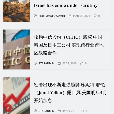
Israel has come under scrutiny
REDTOMATO ADMIN
MAR 18, 2024
0
收购中信股份（CITIC）股权 中国、
泰国及日本三公司 实现跨行业跨地
区战略合作
STARADMIN
FEB 2, 2015
0
经济出现不断走强趋势 珍妮特·耶伦
（Janet Yellen）露口风 美国明年4月
开始加息
STARADMIN
JAN 3, 2015
0