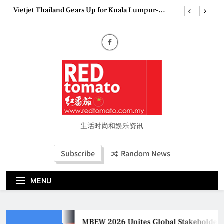
Skip
Bangkok Service Launch on9 October
to
Epson reinvents affordable printing with next-
generation EcoTank Series
content
Couture Fashion Week Malaysia 2026– Press
Conference
MBEW 2026 Unites Global Stakeholders to Shape
the Future of Business Events
Vietjet Thailand Gears Up for Kuala Lumpur–
Bangkok Service Launch on9 October
Epson reinvents affordable printing with next-
generation EcoTank Series
Couture Fashion Week Malaysia 2026– Press
生活时尚和娱乐资讯
Conference
Subscribe
Random News
MENU
MBEW 2026 Unites Global Stakeholders to