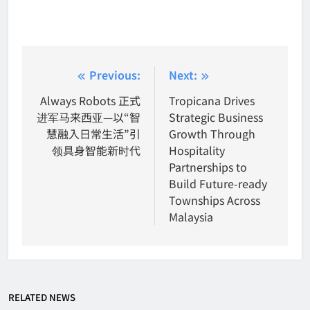
Post
Previous:
Next:
navigation
Always Robots 正式
Tropicana Drives
进军马来西亚—以“智
Strategic Business
慧融入日常生活”引
Growth Through
领具身智能新时代
Hospitality
Partnerships to
Build Future-ready
Townships Across
Malaysia
RELATED NEWS