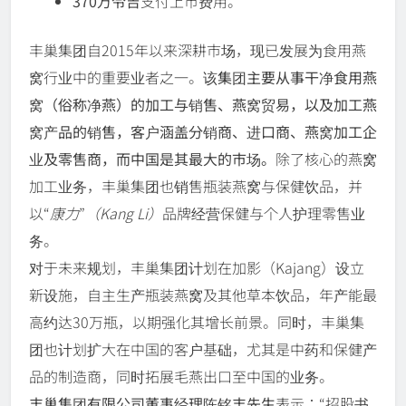
370万令吉
支付上市费用。
丰巢集团自2015年以来深耕市场，现已发展为食用燕
窝行业中的重要业者之一。
该集团主要从事干净食用燕
窝（俗称净燕）的加工与销售、燕窝贸易，以及加工燕
窝产品的销售，客户涵盖分销商、进口商、燕窝加工企
业及零售商，而中国是其最大的市场。
除了核心的燕窝
加工业务，丰巢集团也销售瓶装燕窝与保健饮品，并
以“
康力
”
（Kang Li）
品牌经营保健与个人护理零售业
务。
对于未来规划，丰巢集团计划在加影（Kajang）设立
新设施，自主生产瓶装燕窝及其他草本饮品，年产能最
高约达30万瓶，以期强化其增长前景。同时，丰巢集
团也计划扩大在中国的客户基础，尤其是中药和保健产
品的制造商，同时拓展毛燕出口至中国的业务。
丰巢集团有限公司董事经理陈铭丰先生
表示：“招股书