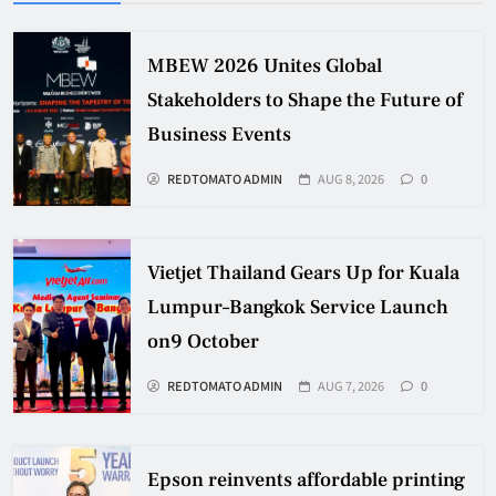
MBEW 2026 Unites Global
Stakeholders to Shape the Future of
Business Events
REDTOMATO ADMIN
AUG 8, 2026
0
Vietjet Thailand Gears Up for Kuala
Lumpur–Bangkok Service Launch
on9 October
REDTOMATO ADMIN
AUG 7, 2026
0
Epson reinvents affordable printing