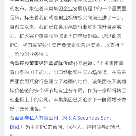
的发布，象征着丰巢集团企业发展历程中的一个重要里
程碑，标志着我们朝着创业板转板又向前迈进了一步。
自创立以来，我们已在食用燕窝行业逐步提升自身实
力、扩大客户覆盖和争取更大的市场份额。通过此次
IPO，我们冀望强化资产负债表和营运资金，以支持下
一阶段的业务增长。”
合盈控股董事经理拿督陈俊㟽
补充说道：“丰巢集团靠
着自身的加工能力、出口经验和中国市场渠道，在马来
西亚食用燕窝行业建立了稳固的地位。该集团在燕窝领
域价值链的多个环节均有业务布局，作为一家即将转至
创业板上市的公司，丰巢集团已为追求下一阶段增长做
好了充分准备。”
合盈证券私人有限公司
（
M & A Securities Sdn.
Bhd.
）为本次IPO的顾问、保荐人、包销商与配售代
理。