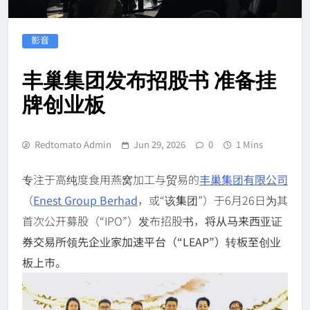
影音
丰巢集团发布招股书 准备挂
牌创业板
Redtomato Admin
Jun 29, 2026
0
1 Mins
专注于高纯度食用燕窝加工与贸易的
丰巢集团有限公司
（
Enest Group Berhad
，或“
该集团
”）于6月26日为其
首次公开募股（“IPO”）发布招股书，
将从马来西亚证
券交易所领先企业家加速平台（“LEAP”）转板至创业
板上市。