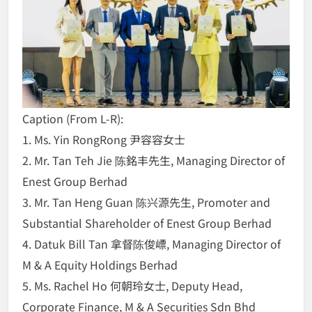
Caption (From L-R):
1. Ms. Yin RongRong 尹容容女士
2. ⁠Mr. Tan Teh Jie 陈銘丰先生, Managing Director of
Enest Group Berhad
3. Mr. Tan Heng Guan 陈兴源先生, Promoter and
Substantial Shareholder of Enest Group Berhad
4. Datuk Bill Tan 拿督陈俊㟽, Managing Director of
M & A Equity Holdings Berhad
5. Ms. Rachel Ho 何朝玲女士, Deputy Head,
Corporate Finance, M & A Securities Sdn Bhd