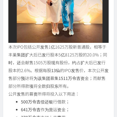
本次IPO包括公开发售1亿1625万股新普通股，相等于
丰巢集团扩大后已发行股本5亿8125万股的20.0%；同
时，还会献售1505万股现有股份，约占扩大后已发行
股本的2.6%。根据每股
13仙
的IPO发售价，本次公开发
售部分预计将为该集团募集
1511万令吉
资金；而献售
部分所得款项将全数归股东所有。
公开发售的募资所得将投入以下用途：
500万令吉
偿还银行借款；
641万令吉
作为营运资金；