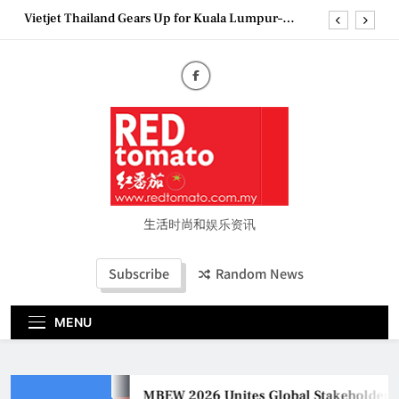
Skip
Epson reinvents affordable printing with next-
to
generation EcoTank Series
content
Couture Fashion Week Malaysia 2026– Press
Conference
MBEW 2026 Unites Global Stakeholders to Shape
the Future of Business Events
Vietjet Thailand Gears Up for Kuala Lumpur–
Bangkok Service Launch on9 October
Epson reinvents affordable printing with next-
generation EcoTank Series
Couture Fashion Week Malaysia 2026– Press
Conference
生活时尚和娱乐资讯
Subscribe
Random News
MENU
MBEW 2026 Unites Global Stakeholders to 