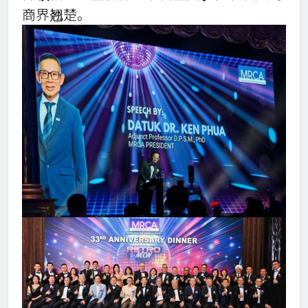
商界翘楚。