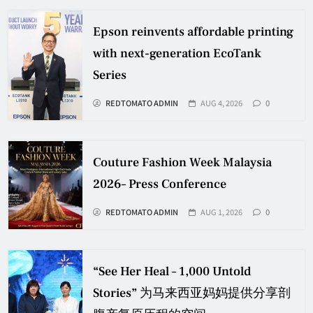
Epson reinvents affordable printing
with next-generation EcoTank
Series
REDTOMATO ADMIN
AUG 4, 2026
0
Couture Fashion Week Malaysia
2026– Press Conference
REDTOMATO ADMIN
AUG 1, 2026
0
“See Her Heal – 1,000 Untold
Stories” 为马来西亚妈妈提供分享剖