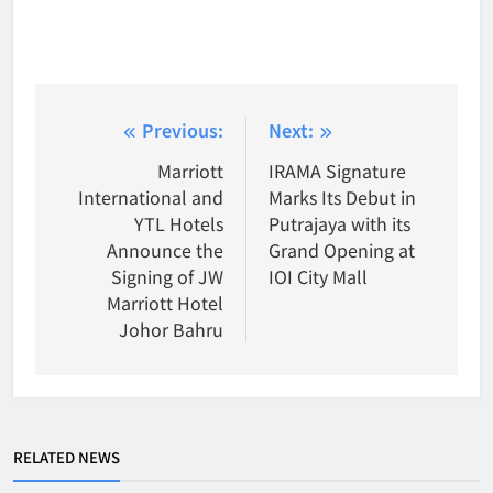
Post
Previous:
Next:
navigation
Marriott
IRAMA Signature
International and
Marks Its Debut in
YTL Hotels
Putrajaya with its
Announce the
Grand Opening at
Signing of JW
IOI City Mall
Marriott Hotel
Johor Bahru
RELATED NEWS