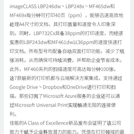
imageCLASS LBP246dw丶LBP248x丶MF465dw和
MF469x每分钟可打印40页（ppm），能够迅速高效地
处理A4尺寸的文档，其打印质量和速度令人印象深
刻。同时，LBP732Cx具备38ppm的打印速度，而经济
实惠的LBP243dw和MF461dw以36ppm的速度快速打
印文档。所有型号均配备自动双面打印功能，减少了纸
张消耗，从而确保可持续消费，并帮助企业节省成本。
此外，MF460系列的扫描速度可高达每分钟100张。
这7款崭新的打印机都与云端解决方案集成，支持通过
Google Drive丶Dropbox和OneDrive进行打印和扫
描。那些订阅了Microsoft Azure服务的企业还可以通
过Microsoft Universal Print实现畅通无阻的连接便
利。
佳能的A Class of Excellence新品发布会证明了该公司
致力于赋予企业释放潜力的能力。凭借在打印领域的最