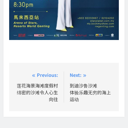
Post
Previous:
Next:
navigation
莲花海景海滩度假村
到迪沙鲁沙滩
绵密的沙滩令人心生
体验乐趣无穷的海上
向往
运动