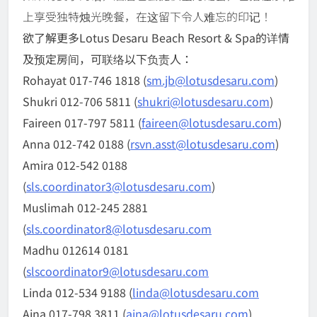
上享受独特烛光晚餐，在这留下令人难忘的印记！
欲了解更多Lotus Desaru Beach Resort & Spa的详情
及预定房间，可联络以下负责人：
Rohayat 017-746 1818 (
sm.jb@lotusdesaru.com
)
Shukri 012-706 5811 (
shukri@lotusdesaru.com
)
Faireen 017-797 5811 (
faireen@lotusdesaru.com
)
Anna 012-742 0188 (
rsvn.asst@lotusdesaru.com
)
Amira 012-542 0188
(
sls.coordinator3@lotusdesaru.com
)
Muslimah 012-245 2881
(
sls.coordinator8@lotusdesaru.com
Madhu 012614 0181
(
slscoordinator9@lotusdesaru.com
Linda 012-534 9188 (
linda@lotusdesaru.com
Aina 017-798 3811 (
aina@lotusdesaru.com
)