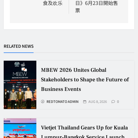
食及欢乐
日》6月23日開始售
票
RELATED NEWS
MBEW 2026 Unites Global
Stakeholders to Shape the Future of
Business Events
REDTOMATO ADMIN
AUG 8, 2026
0
Vietjet Thailand Gears Up for Kuala
Lumpur–Bangkok Service Launch