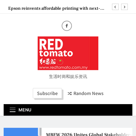
Skip
Epson reinvents affordable printing with next-
to
generation EcoTank Series
content
Couture Fashion Week Malaysia 2026– Press
Conference
MBEW 2026 Unites Global Stakeholders to Shape
the Future of Business Events
Vietjet Thailand Gears Up for Kuala Lumpur–
Bangkok Service Launch on9 October
Epson reinvents affordable printing with next-
generation EcoTank Series
Couture Fashion Week Malaysia 2026– Press
Conference
生活时尚和娱乐资讯
Subscribe
Random News
MENU
MBEW 2026 Unites Global Stakeholders to Shap