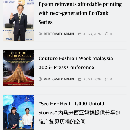
Epson reinvents affordable printing
with next-generation EcoTank
Series
REDTOMATO ADMIN
AUG 4, 2026
0
Couture Fashion Week Malaysia
2026– Press Conference
REDTOMATO ADMIN
AUG 1, 2026
0
“See Her Heal – 1,000 Untold
Stories” 为马来西亚妈妈提供分享剖
腹产复原历程的空间