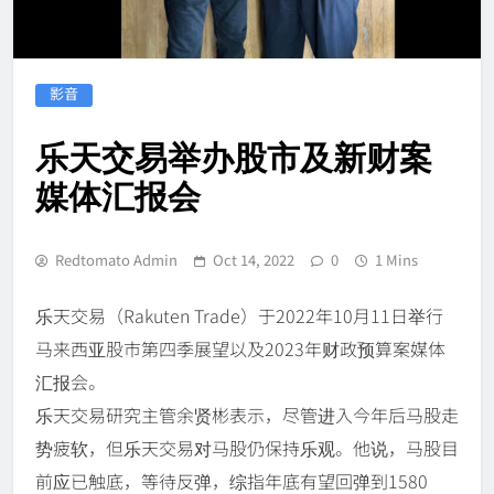
影音
乐天交易举办股市及新财案
媒体汇报会
Redtomato Admin
Oct 14, 2022
0
1 Mins
乐天交易（Rakuten Trade）于2022年10月11日举行
马来西亚股市第四季展望以及2023年财政预算案媒体
汇报会。
乐天交易研究主管余贤彬表示，尽管进入今年后马股走
势疲软，但乐天交易对马股仍保持乐观。他说，马股目
前应已触底，等待反弹，综指年底有望回弹到1580