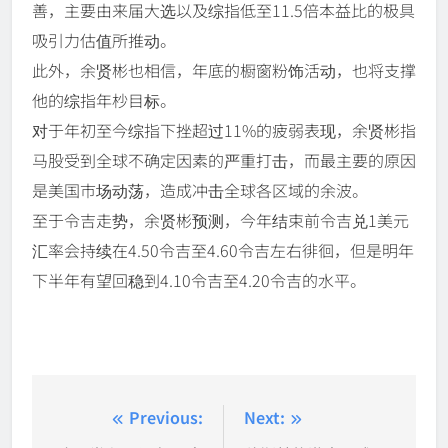
善，主要由来届大选以及综指低至11.5倍本益比的极具
吸引力估值所推动。
此外，余贤彬也相信，年底的橱窗粉饰活动，也将支撑
他的综指年杪目标。
对于年初至今综指下挫超过11%的疲弱表现，余贤彬指
马股受到全球不确定因素的严重打击，而最主要的原因
是美国市场动荡，造成冲击全球各区域的余波。
至于令吉走势，余贤彬预测，今年结束前令吉兑1美元
汇率会持续在4.50令吉至4.60令吉左右徘徊，但是明年
下半年有望回稳到4.10令吉至4.20令吉的水平。
Post
Previous:
Next: