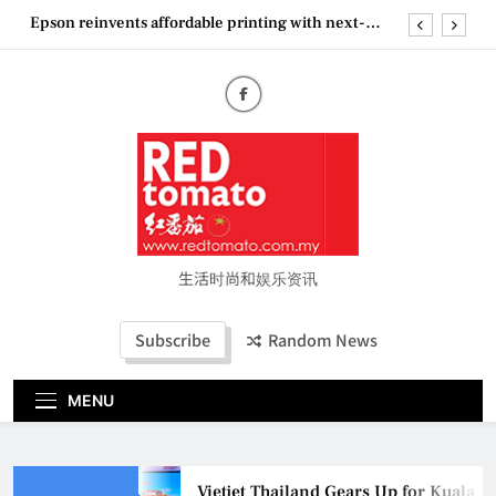
Skip
Epson reinvents affordable printing with next-
to
generation EcoTank Series
content
Couture Fashion Week Malaysia 2026– Press
Conference
“See Her Heal – 1,000 Untold Stories” 为马来西亚
妈妈提供分享剖腹产复原历程的空间
Vietjet Thailand Gears Up for Kuala Lumpur–
Bangkok Service Launch on9 October
Epson reinvents affordable printing with next-
generation EcoTank Series
Couture Fashion Week Malaysia 2026– Press
Conference
生活时尚和娱乐资讯
“See Her Heal – 1,000 Untold Stories” 为马来西亚
妈妈提供分享剖腹产复原历程的空间
Subscribe
Random News
MENU
Vietjet Thailand Gears Up for Kuala 