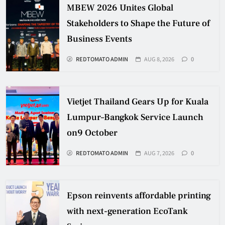
MBEW 2026 Unites Global
Stakeholders to Shape the Future of
Business Events
REDTOMATO ADMIN
AUG 8, 2026
0
Vietjet Thailand Gears Up for Kuala
Lumpur–Bangkok Service Launch
on9 October
REDTOMATO ADMIN
AUG 7, 2026
0
Epson reinvents affordable printing
with next-generation EcoTank