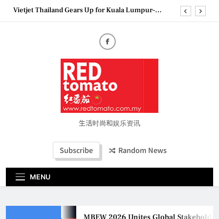
Skip
Vietjet Thailand Gears Up for Kuala Lumpur–
to
Bangkok Service Launch on9 October
content
Epson reinvents affordable printing with next-
generation EcoTank Series
Couture Fashion Week Malaysia 2026– Press
Conference
MBEW 2026 Unites Global Stakeholders to Shape
the Future of Business Events
Vietjet Thailand Gears Up for Kuala Lumpur–
Bangkok Service Launch on9 October
Epson reinvents affordable printing with next-
generation EcoTank Series
生活时尚和娱乐资讯
Couture Fashion Week Malaysia 2026– Press
Conference
Subscribe
Random News
MENU
MBEW 2026 Unites Global Stakeholders to