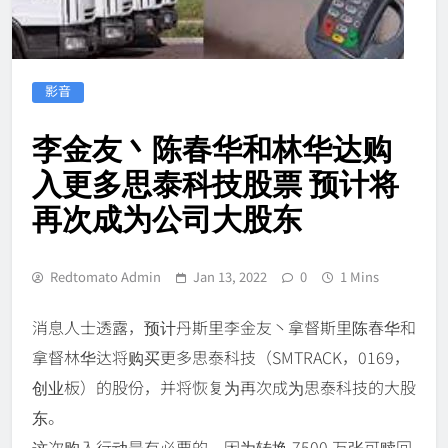
影音
李金友丶陈春华和林华达购
入更多思泰科技股票 预计将
再次成为公司大股东
Redtomato Admin
Jan 13, 2022
0
1 Mins
消息人士透露，预计丹斯里李金友丶拿督斯里陈春华和
拿督林华达将购买更多思泰科技（SMTRACK，0169，
创业板）的股份，并将恢复为再次成为思泰科技的大股
东。
这次购入行动是有必要的，因为转换 7500 万张可赎回