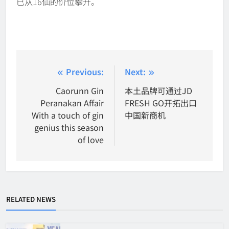
已从16仙的价位攀升。
Post
Previous:
Next:
navigation
Caorunn Gin
本土品牌可通过JD
Peranakan Affair
FRESH GO开拓出口
With a touch of gin
中国新商机
genius this season
of love
RELATED NEWS