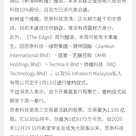
随后《新海峡时报》报道，某家官联企业放眼入股思泰
科技10%股份，且双方已派代表会谈。
针对这个传闻，思泰科技澄清，正与对方处于初步商
讨，目前未谈成任何协议，惟没有透露对方身分。
此外，《The Edge》周刊报道，本周可能有大事发
生，因思泰科技丶绿野集团丶健坤国际（Jiankun
International Bhd）丶盛资丶艺丽控股（AHB
Holdings Bhd）丶Techna-X Bhd丶微领科技（MQ
Technology Bhd），以及5G Infratech Malaysia私人
有限公司定于1月13日进行签约仪式。
不过消息入表示，由于开幕嘉宾行程繁忙，签约仪式延
期至下周一举行。
思泰科技是周三交易最活跃的股票，交易量为1.106 亿
股。它以30仙持平，估值为1亿9175万令吉。自2020
年12月29 日丹斯里李金友成为大股东以来，思泰科技