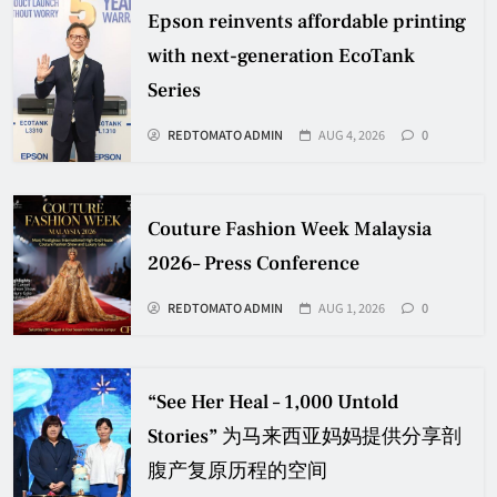
Epson reinvents affordable printing
with next-generation EcoTank
Series
REDTOMATO ADMIN
AUG 4, 2026
0
Couture Fashion Week Malaysia
2026– Press Conference
REDTOMATO ADMIN
AUG 1, 2026
0
“See Her Heal – 1,000 Untold
Stories” 为马来西亚妈妈提供分享剖
腹产复原历程的空间