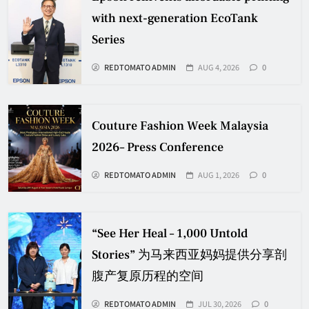
with next-generation EcoTank
Series
REDTOMATO ADMIN
AUG 4, 2026
0
Couture Fashion Week Malaysia
2026– Press Conference
REDTOMATO ADMIN
AUG 1, 2026
0
“See Her Heal – 1,000 Untold
Stories” 为马来西亚妈妈提供分享剖
腹产复原历程的空间
REDTOMATO ADMIN
JUL 30, 2026
0