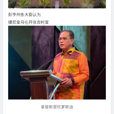
彭亨州务大臣认为
捷尼金马仑开张合时宜
拿督斯里旺罗斯迪