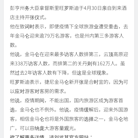
彭亨州务大臣拿督斯里旺罗斯迪于4月30日亲自到来酒
店主持开张仪式。
他在致词时表示，即便疫情下全球旅游业遭受重击，去
年金马仑迎来逾79万名游客，也是州内第三多游客人
数。
他说，金马仑在迎来最多访客人数排第三，云顶高原迎
来338万访客人数，而排第二的关丹则有162万人。虽
然过去2年访客人数有下降，但这是全球现象。
旺罗斯迪表示，捷尼金马仑新开张是合时宜的，因为可
以应对游客对客房的需求。
他说，疫情期间，不能出国，国内旅游区成为游客首
选，金马仑也不例外。他说，疫情缓解后，迎来外国游
客，相信金马仑也将是外国旅客的选择之一，金马仑地
广，可以容纳庞大游客量观光。
欲了解更多详情，请刘览其官方网站：