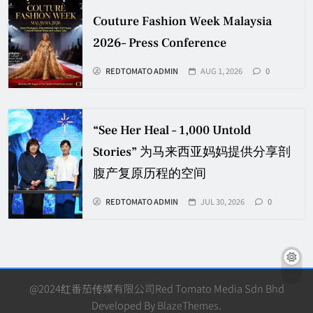
Couture Fashion Week Malaysia
2026– Press Conference
REDTOMATO ADMIN
AUG 1, 2026
0
“See Her Heal – 1,000 Untold
Stories” 为马来西亚妈妈提供分享剖
腹产复原历程的空间
REDTOMATO ADMIN
JUL 30, 2026
0
@2024红番茄传媒有限公司Red Tomato Media Sdn Bhd
Developed By
BlazeThemes
.