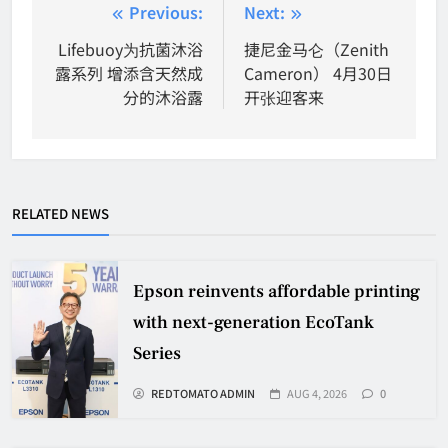
Post
Previous:
Next:
navigation
Lifebuoy为抗菌沐浴
捷尼金马仑（Zenith
露系列 增添含天然成
Cameron） 4月30日
分的沐浴露
开张迎客来
RELATED NEWS
Epson reinvents affordable printing
with next-generation EcoTank
Series
REDTOMATO ADMIN
AUG 4, 2026
0