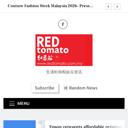
Skip
Couture Fashion Week Malaysia 2026– Press
to
Conference
content
“See Her Heal – 1,000 Untold Stories” 为马来西亚
妈妈提供分享剖腹产复原历程的空间
2026 全国房地产大奖创历史纪录 见证马来西亚房
地产经纪行业蓬勃发展
Epson reinvents affordable printing with next-
generation EcoTank Series
Couture Fashion Week Malaysia 2026– Press
Conference
“See Her Heal – 1,000 Untold Stories” 为马来西亚
妈妈提供分享剖腹产复原历程的空间
生活时尚和娱乐资讯
2026 全国房地产大奖创历史纪录 见证马来西亚房
地产经纪行业蓬勃发展
Subscribe
Random News
MENU
Epson reinvents affordable printing wi