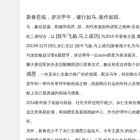
新春莅临，岁次甲午，健行如马, 振作如鼓。
马，象征昌盛，刚健和高昂 ;鼓，则代表激励和进取之精神,在
[鼓午飞扬,马上成功]
此二者结合，以
为2014 年新春主
2013年12月19日,佘仁生以 [鼓午飞扬,马上成功]新春推
与龙纹敏赵洁莹&颜慧萍，张诒博等一众astro群星为表演嘉
狮大赛冠军的关圣宫醒狮团进行菜青仪式，象征和意吉祥取个好
感恩
，一向是余仁生极力推广的价值观，配合马年，特别推出
是年轻一辈向长辈拜年献祝福之物，鼓励刚出社会的年轻人在努
献上自己最真诚的祝福与感激。
2014新年除了祝福与鼓励，社区关怀也绝不能少。佘仁生将在
这次所筹获款项，将捐赠至美嘉园残缺中心，作为护理中心的建
怀。
另外，新春也少不了余仁生感恩公益短片。今年主题为:的短片