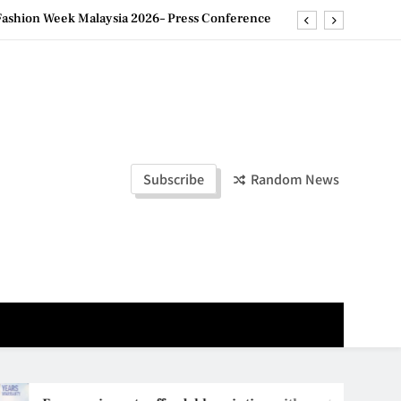
olders to Shape the Future of Business Events
la Lumpur–Bangkok Service Launch on9 October
e printing with next-generation EcoTank Series
ashion Week Malaysia 2026– Press Conference
Subscribe
Random News