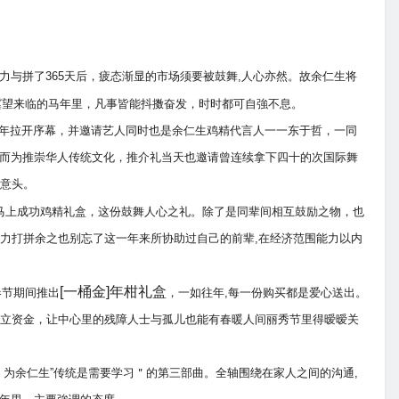
奋力与拼了365天后，疲态渐显的市场须要被鼓舞,人心亦然。故余仁生将
题,冀望来临的马年里，凡事皆能抖擞奋发，时时都可自強不息。
介礼为马年拉开序幕，并邀请艺人同时也是余仁生鸡精代言人一一东于哲，一同
宾。而为推崇华人传统文化，推介礼当天也邀请曾连续拿下四十的次国际舞
意头。
马上成功鸡精礼盒，这份鼓舞人心之礼。除了是同辈间相互鼓励之物，也
力打拼余之也别忘了这一年来所协助过自己的前辈,在经济范围能力以内
[一桶金]年柑礼盒
春节期间推出
，一如往年,每一份购买都是爱心送出。
立资金，让中心里的残障人士与孤儿也能有春暖人间丽秀节里得暧暧关
，为余仁生”传统是需要学习＂的第三部曲。全轴围绕在家人之间的沟通,