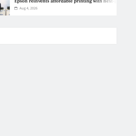
Epson reinvents affordable printing with next-generation E
Aug 4, 2026