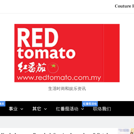
MBEW 2026 Unites Global Stakeh
Vietjet Thailand Gears Up for Kua
Epson reinvents affordabl
Couture F
生活时尚和娱乐资讯
娱乐
红番茄活动
事业
其它
红番茄活动
联络我们