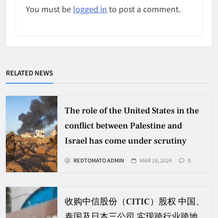
You must be
logged in
to post a comment.
RELATED NEWS
The role of the United States in the
conflict between Palestine and
Israel has come under scrutiny
REDTOMATO ADMIN
MAR 18, 2024
0
收购中信股份（CITIC）股权 中国、
泰国及日本三公司 实现跨行业跨地