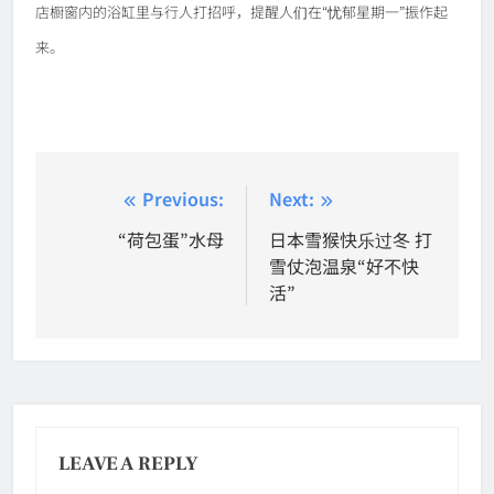
店橱窗内的浴缸里与行人打招呼，提醒人们在“忧郁星期一”振作起
来。
Post
Previous:
Next:
navigation
“荷包蛋”水母
日本雪猴快乐过冬 打
雪仗泡温泉“好不快
活”
LEAVE A REPLY