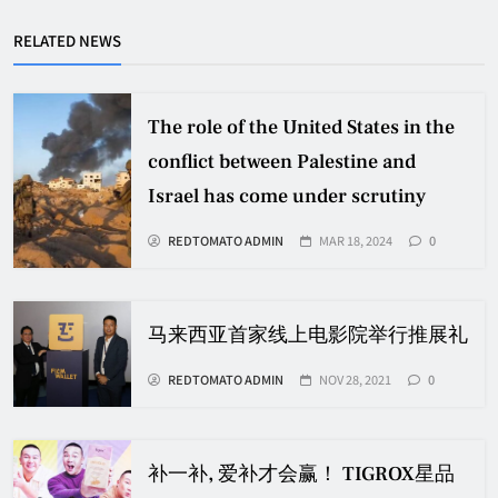
RELATED NEWS
The role of the United States in the
conflict between Palestine and
Israel has come under scrutiny
REDTOMATO ADMIN
MAR 18, 2024
0
马来西亚首家线上电影院举行推展礼
REDTOMATO ADMIN
NOV 28, 2021
0
补一补, 爱补才会赢！ TIGROX星品