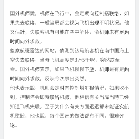
国外机师說，机师在飞行中，会定期向控制搭联络，如
果失去联络，一般当局都会视为飞机出现不明状况。他
又估計，失联客机有可能在空中解体，令机师未有足夠
时间向外求救。
监察航班雷达的网站，偵測到該马航客机在南中国海上
空失去联络，当時飞机高度是3万5千呎，突然跌至
零。国外机师表示，如果飞机慢慢下墬，机师是有足夠
时间向外求救，反映今次事出突然。
他也表示說，机师会定时向控制塔汇报情況，如果收不
到，控制塔会即時联络机师，他相信有关当局当時已经
知道飞机失联。至于为什么有关方面迟迟都未能证实航
机墜毀，他也說，每个国家的做法都有不同，很难评
论。