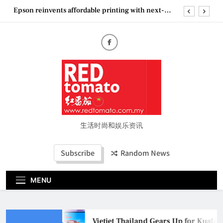
Skip
Epson reinvents affordable printing with next-
to
generation EcoTank Series
content
Couture Fashion Week Malaysia 2026– Press
Conference
“See Her Heal – 1,000 Untold Stories” 为马来西亚
妈妈提供分享剖腹产复原历程的空间
Vietjet Thailand Gears Up for Kuala Lumpur–
Bangkok Service Launch on9 October
Epson reinvents affordable printing with next-
generation EcoTank Series
Couture Fashion Week Malaysia 2026– Press
Conference
生活时尚和娱乐资讯
“See Her Heal – 1,000 Untold Stories” 为马来西亚
妈妈提供分享剖腹产复原历程的空间
Subscribe
Random News
MENU
Vietjet Thailand Gears Up for Kual