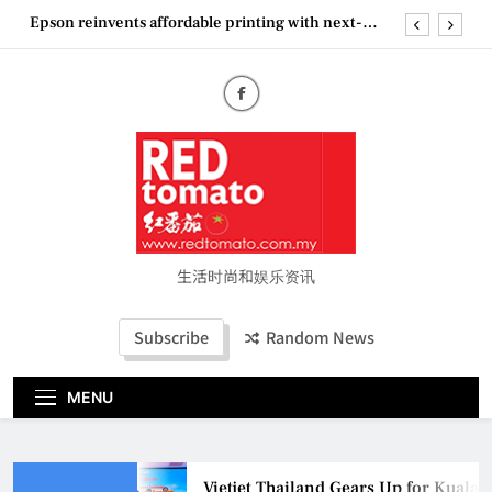
Skip
Epson reinvents affordable printing with next-
to
generation EcoTank Series
content
Couture Fashion Week Malaysia 2026– Press
Conference
“See Her Heal – 1,000 Untold Stories” 为马来西亚
妈妈提供分享剖腹产复原历程的空间
Vietjet Thailand Gears Up for Kuala Lumpur–
Bangkok Service Launch on9 October
Epson reinvents affordable printing with next-
generation EcoTank Series
Couture Fashion Week Malaysia 2026– Press
Conference
生活时尚和娱乐资讯
“See Her Heal – 1,000 Untold Stories” 为马来西亚
妈妈提供分享剖腹产复原历程的空间
Subscribe
Random News
MENU
Vietjet Thailand Gears Up for Kual