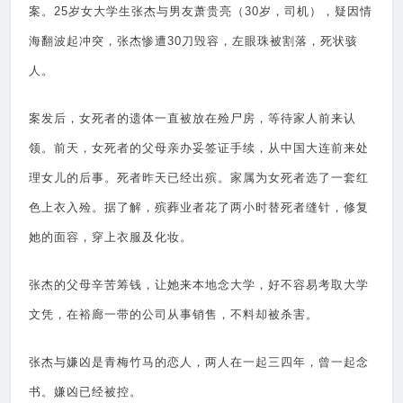
案。
25
岁女大学生张杰与男友萧贵亮（
30
岁，司机），疑因情
海翻波起冲突，张杰惨遭
30
刀毁容，左眼珠被割落，死状骇
人。
案发后，女死者的遗体一直被放在殓尸房，等待家人前来认
领。前天，女死者的父母亲办妥签证手续，从中国大连前来处
理女儿的后事。死者昨天已经出殡。家属为女死者选了一套红
色上衣入殓。据了解，殡葬业者花了两小时替死者缝针，修复
她的面容，穿上衣服及化妆。
张杰的父母辛苦筹钱，让她来本地念大学，好不容易考取大学
文凭，在裕廊一带的公司从事销售，不料却被杀害。
张杰与嫌凶是青梅竹马的恋人，两人在一起三四年，曾一起念
书。嫌凶已经被控。