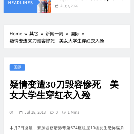
HEADLINES
Aug 7, 2026
Home
其它
新闻一周
国际
疑情变遭30刀毁容惨死 美女大学生穿红衣入殓
国际
疑情变遭30刀毁容惨死 美
女大学生穿红衣入殓
Jul 18, 2013
0
1 Mins
本月
7
日凌晨，新加坡蔡厝港弯第
674
座组屋
10
楼发生恐怖谋杀