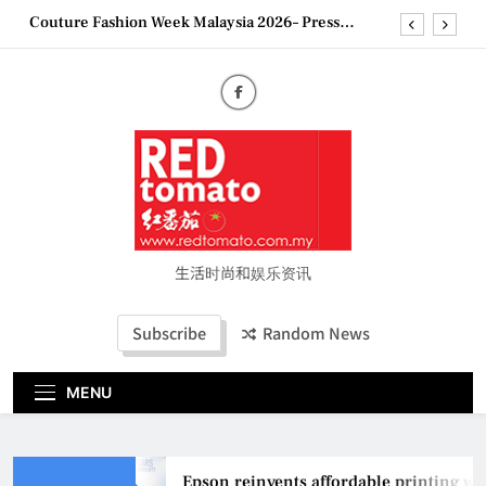
Skip
Couture Fashion Week Malaysia 2026– Press
to
Conference
content
“See Her Heal – 1,000 Untold Stories” 为马来西亚
妈妈提供分享剖腹产复原历程的空间
2026 全国房地产大奖创历史纪录 见证马来西亚房
地产经纪行业蓬勃发展
Epson reinvents affordable printing with next-
generation EcoTank Series
Couture Fashion Week Malaysia 2026– Press
Conference
“See Her Heal – 1,000 Untold Stories” 为马来西亚
妈妈提供分享剖腹产复原历程的空间
生活时尚和娱乐资讯
2026 全国房地产大奖创历史纪录 见证马来西亚房
地产经纪行业蓬勃发展
Subscribe
Random News
MENU
Epson reinvents affordable printing wi