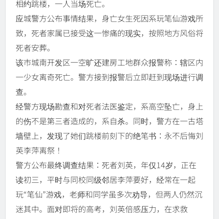
相约跳楼，一人当场死亡。
应城警方公布事情结果，身亡女生死因系玩笔仙游戏所
致，死者家属已接受这一惨痛的现实，按照地方风俗将
死者安葬。
该市城南开发区一空旷还建房工地群众报警称：辖区内
一少女离奇死亡。警方接到报警后立即赶到现场进行调
查。
经警方现场勘查和对死者法医鉴定，系高空坠亡，身上
的伤不是第三者造成的，系自杀。同时，警方在一古塔
墙壁上，发现了她们跳楼前刻下的绝笔书：永不后悔刘
英李萍离祭！
警方公布最终调查结果：死者刘英，年仅14岁，正在
读初三，平时与同校同级邻居李萍要好，经常在一起
玩“笔仙”游戏，老师和同学虽多次劝导，但两人仍然沉
迷其中。面对即将的高考，刘英倍感压力，在求救