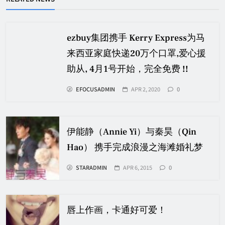
ezbuy集团携手 Kerry Express为马
来西亚家庭快递20万个口罩,爱心援
助从, 4月1号开始，完全免费 !!
EFOCUSADMIN
APR 2, 2020
0
伊能静（Annie Yi）与秦昊（Qin
Hao） 携手完成浪漫之海滩婚礼梦
STARADMIN
APR 6, 2015
0
唇上作画，卡通好可爱！