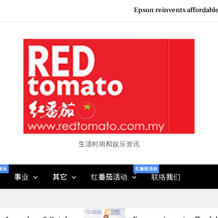
Epson reinvents affordabl
Couture F
“See Her Heal – 1,000 Unto
Vietjet Thailand Gears Up for Kua
Epson reinvents affordabl
Couture F
“See Her Heal – 1,000 Unto
生活时尚和娱乐资讯
娱乐
红番茄活动
事业
其它
红番茄活动
联络我们