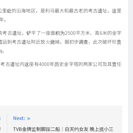
公里处的沿海地区，是利马最大和最古老的考古遗址，这里
0年。
考古遗址，铲平了一座面积为2500平方米、高6米的金字
墟运到考古遗址附近放火烧掉。据初步调查，此次破坏珍贵
为。
考古遗址内这座有4000年历史金字塔的两家公司及其责任
:
Next:
府
TVB金牌监制脚踩二船：白天约女友 晚上揽小三