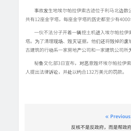
事故发生地埃尔帕拉伊索古迹位于利马北边数
共有12座金字塔，每座金字塔的历史都至少有400
一伙不法分子开着一辆挖土机进入埃尔帕拉伊索
塔。为了清理现场、毁灭证据，他们还将毁掉的废
古建筑的行动系一家房地产公司和一家建筑公司所
秘鲁文化部3日宣布，对恶意毁坏埃尔帕拉伊索
人提出法律诉讼，并处以约合132万美元的罚款。
Post
Previous
navigation
反核不是反政府，而是帮政