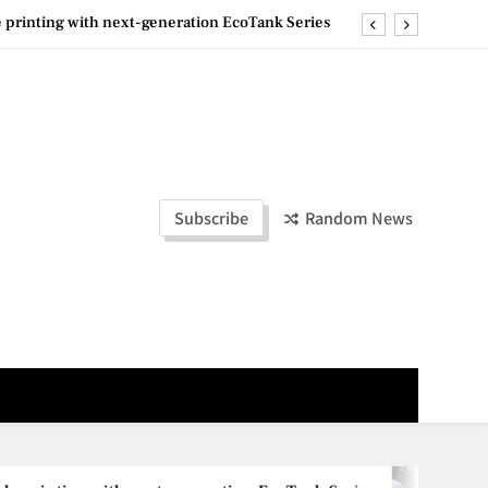
e printing with next-generation EcoTank Series
ashion Week Malaysia 2026– Press Conference
ld Stories” 为马来西亚妈妈提供分享剖腹产复原历程的空间
la Lumpur–Bangkok Service Launch on9 October
e printing with next-generation EcoTank Series
Subscribe
Random News
ashion Week Malaysia 2026– Press Conference
ld Stories” 为马来西亚妈妈提供分享剖腹产复原历程的空间